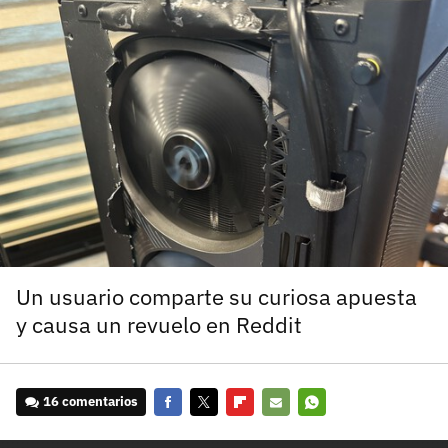
carácter inicial), pero no mayúsculas, espacios, tildes
¿Todavía no tienes cuenta?
o caracteres especiales.
He leído y acepto la
politica de privacidad y
Regístrate gratis
de participación
Registrarse en 3DJuegos
El inicio de sesión con Facebook ya no está
disponible, pero puedes seguir usando tu cuenta
de 3DJuegos:
Entra con Google
Recupera tu acceso con Facebook
Un usuario comparte su curiosa apuesta
y causa un revuelo en Reddit
¿Ya tienes cuenta?
Entra en 3DJuegos
16 comentarios
Facebook
Twitter
Flipboard
E-
Whatsapp