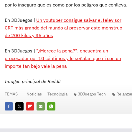
por lo inseguro que es como por los peligros que conlleva.
En 3DJuegos |
Un youtuber consigue salvar el televisor
CRT más grande del mundo al preservar este monstruo
de 200 kilos y 35 años
En 3DJuegos |
"¿Merece la pena?": encuentra un
procesador por 10 céntimos y le señalan que ni con un
importe tan bajo vale la pena
Imagen principal de Reddit
TEMAS
Noticias
Tecnología
3DJuegos Tech
Relanza
Facebook
Twitter
Flipboard
E-
Whatsapp
mail