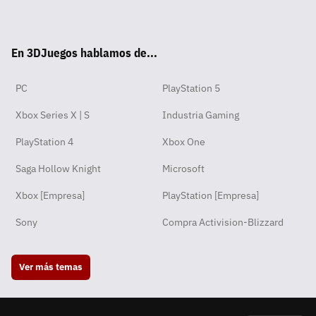
Wha
Twit
Fac
Yout
Inst
RSS
Disc
Tikt
tsA
ter
ebo
ube
agra
ord
ok
En 3DJuegos hablamos de...
pp
ok
m
PC
PlayStation 5
Xbox Series X | S
Industria Gaming
PlayStation 4
Xbox One
Saga Hollow Knight
Microsoft
Xbox [Empresa]
PlayStation [Empresa]
Sony
Compra Activision-Blizzard
Ver más temas