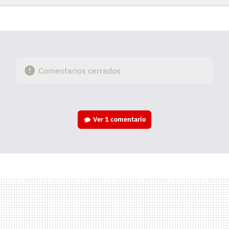
Facebook
Twitter
Flipboard
E-
Whatsapp
mail
Comentarios cerrados
Ver
1 comentario