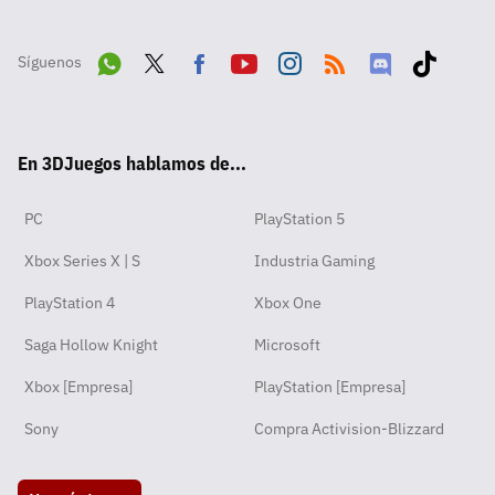
Síguenos
Wha
Twit
Fac
Yout
Inst
RSS
Disc
Tikt
tsA
ter
ebo
ube
agra
ord
ok
En 3DJuegos hablamos de...
pp
ok
m
PC
PlayStation 5
Xbox Series X | S
Industria Gaming
PlayStation 4
Xbox One
Saga Hollow Knight
Microsoft
Xbox [Empresa]
PlayStation [Empresa]
Sony
Compra Activision-Blizzard