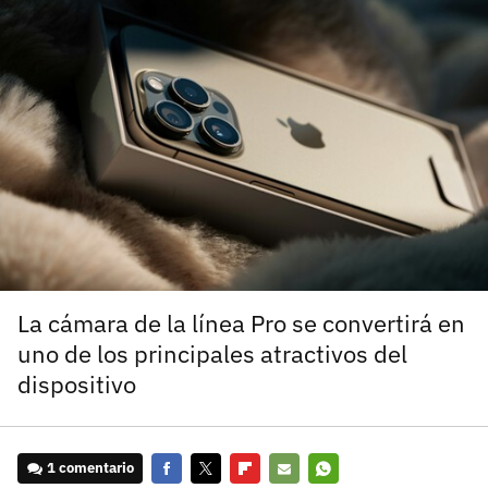
carácter inicial), pero no mayúsculas, espacios, tildes
¿Todavía no tienes cuenta?
o caracteres especiales.
He leído y acepto la
politica de privacidad y
Regístrate gratis
de participación
Registrarse en 3DJuegos
El inicio de sesión con Facebook ya no está
disponible, pero puedes seguir usando tu cuenta
de 3DJuegos:
Entra con Google
Recupera tu acceso con Facebook
La cámara de la línea Pro se convertirá en
uno de los principales atractivos del
¿Ya tienes cuenta?
dispositivo
Entra en 3DJuegos
1 comentario