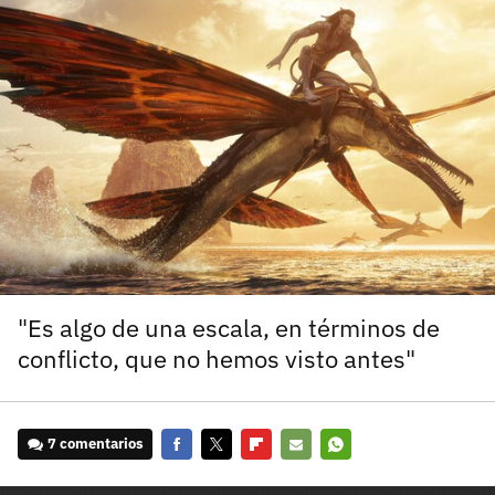
carácter inicial), pero no mayúsculas, espacios, tildes
¿Todavía no tienes cuenta?
o caracteres especiales.
He leído y acepto la
politica de privacidad y
Regístrate gratis
de participación
Registrarse en 3DJuegos
El inicio de sesión con Facebook ya no está
disponible, pero puedes seguir usando tu cuenta
de 3DJuegos:
Entra con Google
Recupera tu acceso con Facebook
"Es algo de una escala, en términos de
conflicto, que no hemos visto antes"
¿Ya tienes cuenta?
Entra en 3DJuegos
7 comentarios
Facebook
Twitter
Flipboard
E-
Whatsapp