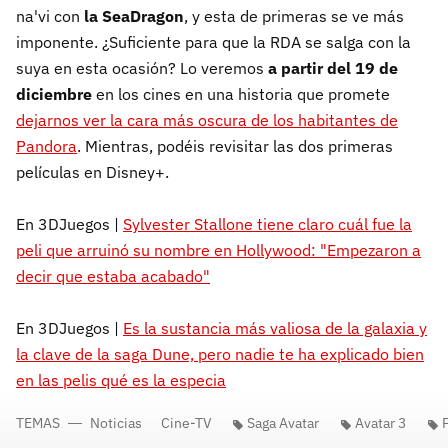
na'vi con
la SeaDragon
, y esta de primeras se ve más
imponente. ¿Suficiente para que la RDA se salga con la
suya en esta ocasión? Lo veremos
a partir del 19 de
diciembre
en los cines en una historia que promete
dejarnos ver la cara más oscura de los habitantes de
Pandora
. Mientras, podéis revisitar las dos primeras
películas en Disney+.
En 3DJuegos |
Sylvester Stallone tiene claro cuál fue la
peli que arruinó su nombre en Hollywood: "Empezaron a
decir que estaba acabado"
En 3DJuegos |
Es la sustancia más valiosa de la galaxia y
la clave de la saga Dune, pero nadie te ha explicado bien
en las pelis qué es la especia
TEMAS
Noticias
Cine-TV
Saga Avatar
Avatar 3
P