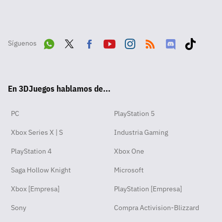
Síguenos
Wha
Twit
Fac
Yout
Inst
RSS
Disc
Tikt
tsA
ter
ebo
ube
agra
ord
ok
En 3DJuegos hablamos de...
pp
ok
m
PC
PlayStation 5
Xbox Series X | S
Industria Gaming
PlayStation 4
Xbox One
Saga Hollow Knight
Microsoft
Xbox [Empresa]
PlayStation [Empresa]
Sony
Compra Activision-Blizzard