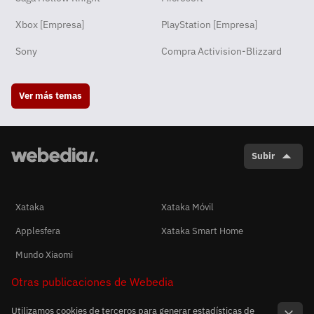
Xbox [Empresa]
PlayStation [Empresa]
Sony
Compra Activision-Blizzard
Ver más temas
Subir
Xataka
Xataka Móvil
Applesfera
Xataka Smart Home
Mundo Xiaomi
Otras publicaciones de Webedia
Utilizamos cookies de terceros para generar estadísticas de