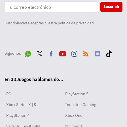
Suscribir
Suscribiéndote aceptas nuestra
política de privacidad
Síguenos
Wha
Twit
Fac
Yout
Inst
RSS
Disc
Tikt
tsA
ter
ebo
ube
agra
ord
ok
En 3DJuegos hablamos de...
pp
ok
m
PC
PlayStation 5
Xbox Series X | S
Industria Gaming
PlayStation 4
Xbox One
Saga Hollow Knight
Microsoft