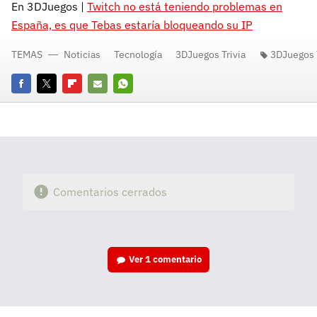
En 3DJuegos |
Twitch no está teniendo problemas en
España, es que Tebas estaría bloqueando su IP
TEMAS
Noticias
Tecnología
3DJuegos Trivia
3DJuegos T
Facebook
Twitter
Flipboard
E-
Whatsapp
mail
Comentarios cerrados
Ver
1 comentario