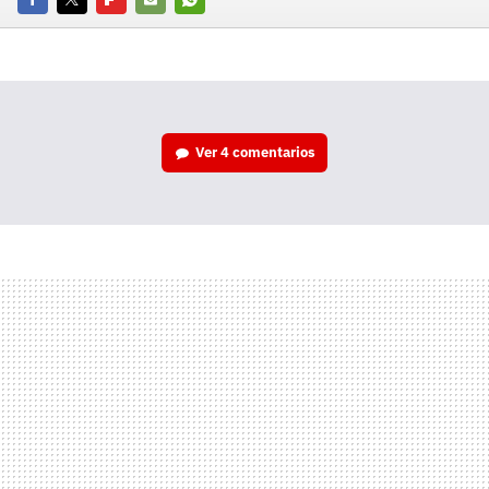
Facebook
Twitter
Flipboard
E-
Whatsapp
mail
Ver
4 comentarios