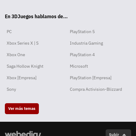
tsA
ter
ebo
ube
agra
ord
ok
En 3DJuegos hablamos de...
pp
ok
m
PC
PlayStation 5
Xbox Series X | S
Industria Gaming
Xbox One
PlayStation 4
Saga Hollow Knight
Microsoft
Xbox [Empresa]
PlayStation [Empresa]
Sony
Compra Activision-Blizzard
Ver más temas
Subir