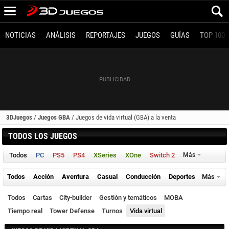
NOTICIAS
ANÁLISIS
REPORTAJES
JUEGOS
GUÍAS
TOP 100
3DJuegos
/
Juegos GBA
/
Juegos de vida virtual (GBA) a la venta
TODOS LOS JUEGOS
Todos
PC
PS5
PS4
XSeries
XOne
Switch 2
Más
Todos
Acción
Aventura
Casual
Conducción
Deportes
Más
Todos
Cartas
City-builder
Gestión y temáticos
MOBA
Tiempo real
Tower Defense
Turnos
Vida virtual