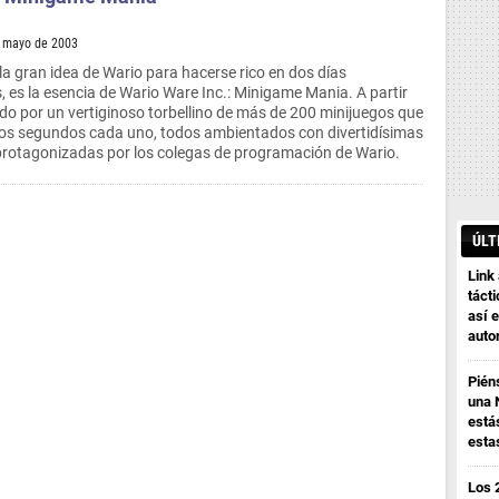
e mayo de 2003
 la gran idea de Wario para hacerse rico en dos días
es la esencia de Wario Ware Inc.: Minigame Mania. A partir
ido por un vertiginoso torbellino de más de 200 minijuegos que
os segundos cada uno, todos ambientados con divertidísimas
protagonizadas por los colegas de programación de Wario.
ÚLT
Link
tácti
así e
auto
Pién
una 
está
esta
Los 