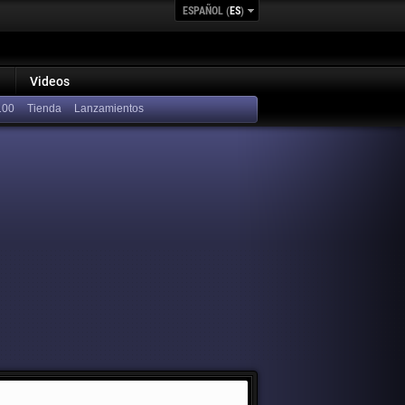
ESPAÑOL (
ES
)
Videos
100
Lanzamientos