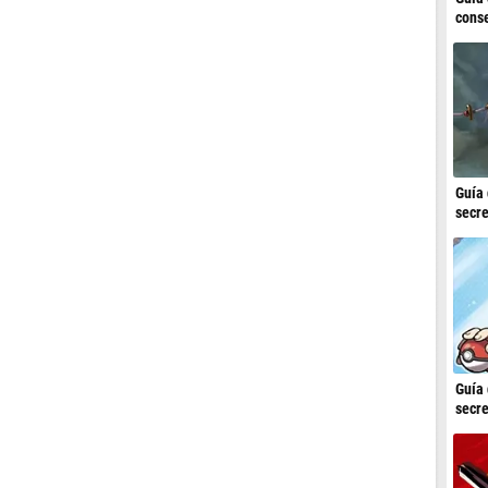
conse
Guía 
secre
Guía 
secre