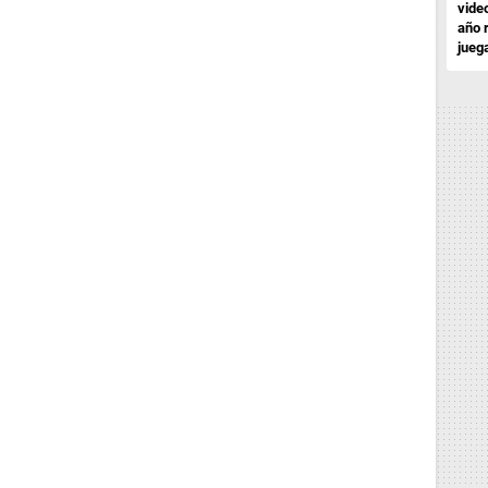
vide
año 
jueg