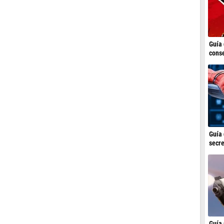
Guía 
conse
Guía 
secre
Guía 