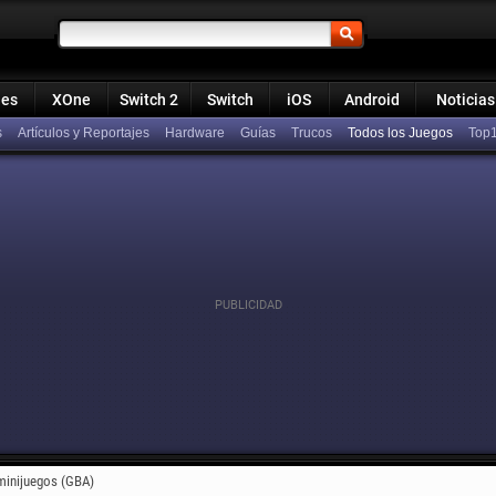
ies
XOne
Switch 2
Switch
iOS
Android
Noticias
s
Artículos y Reportajes
Hardware
Guías
Trucos
Todos los Juegos
Top
minijuegos (GBA)