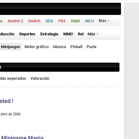
ne
Switch 2
Switch
3DS
PS3
X360
Wii U
Más
ducción
Deportes
Estrategia
MMO
Rol
Más
Minijuegos
Motor gráfico
Música
Pinball
Puzle
A
Más esperados
Valoración
sted !
 abril de 2006
: Minigame Mania