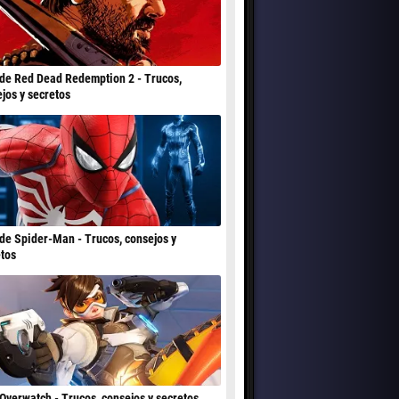
de Red Dead Redemption 2 - Trucos,
jos y secretos
de Spider-Man - Trucos, consejos y
tos
Overwatch - Trucos, consejos y secretos