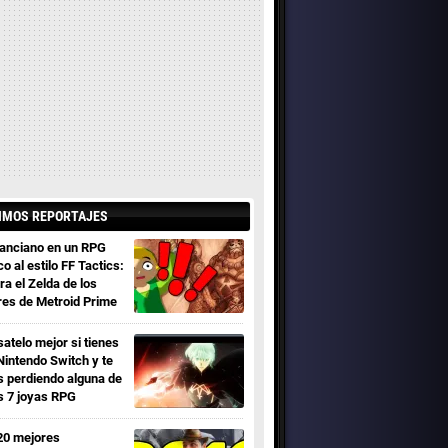
IMOS REPORTAJES
 anciano en un RPG
co al estilo FF Tactics:
ra el Zelda de los
res de Metroid Prime
satelo mejor si tienes
Nintendo Switch y te
s perdiendo alguna de
s 7 joyas RPG
20 mejores