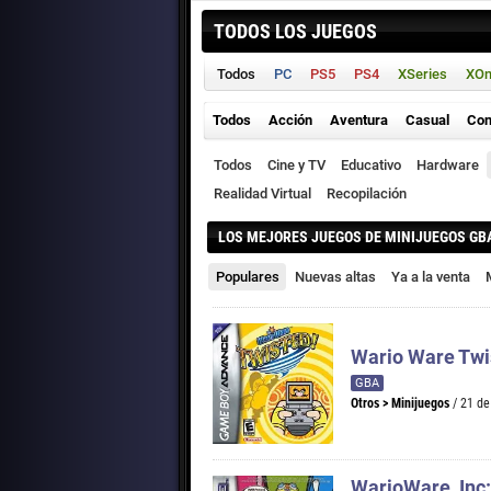
TODOS LOS JUEGOS
Todos
PC
PS5
PS4
XSeries
XO
Todos
Acción
Aventura
Casual
Con
Todos
Cine y TV
Educativo
Hardware
Realidad Virtual
Recopilación
LOS MEJORES JUEGOS DE MINIJUEGOS GB
Populares
Nuevas altas
Ya a la venta
Wario Ware Twi
GBA
Otros
>
Minijuegos
/ 21 de
WarioWare, Inc