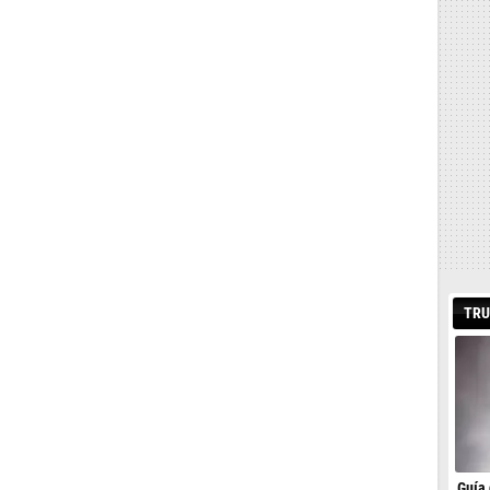
TRU
Guía 