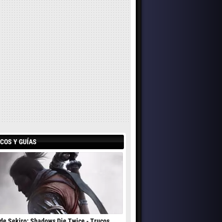
COS Y GUÍAS
de Sekiro: Shadows Die Twice - Trucos,