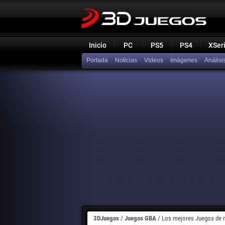
Inicio
PC
PS5
PS4
XSer
Portada
Noticias
Videos
Imágenes
Análisi
3DJuegos
/
Juegos GBA
/
Los mejores Juegos de 