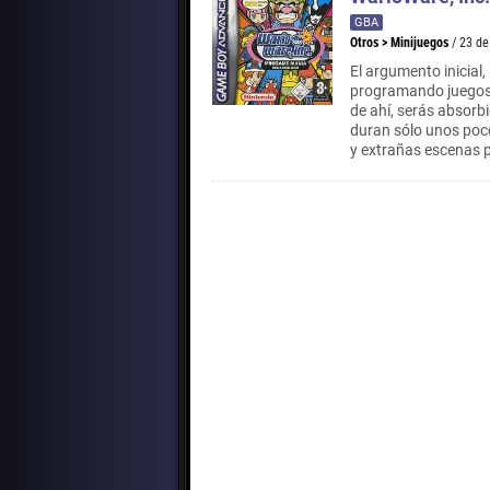
GBA
Otros
>
Minijuegos
/ 23 d
El argumento inicial,
programando juegos, 
de ahí, serás absorb
duran sólo unos poc
y extrañas escenas 