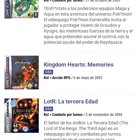
Rol
>
Combate por turnos
/ 21 de octubre de 2005
?Enfr?ntate a los poderosos equipos Maga y
Aqua en esta aventura del universo Pok?mon!
El videojuego Pok?mon Esmeralda invita al
jugador a proteger Hoenn de Groudon y
Kyogre, las misteriosas fuerzas de la tierra y el
agua que pretenden asumir el control, con la
potencial ayuda del poder de Raydquaza.
Kingdom Hearts: Memories
GBA
Rol
>
Acción RPG
/ 6 de mayo de 2005
LotR: La tercera Edad
GBA
Rol
>
Combate por turnos
/ 5 de noviembre de 2004
El Señor de los Anillos: La Tercera Edad (The
Lord of the Rings: The Third Age) es un
videojuego de rol y combates por turnos
ambientado en el universo de la saga