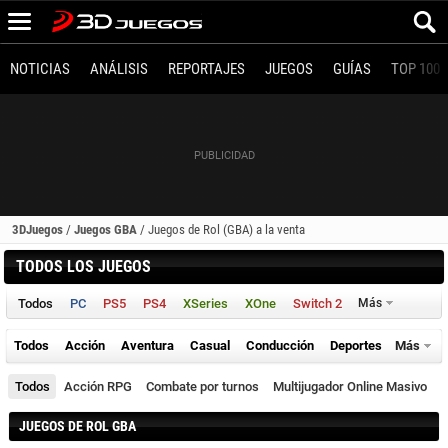
NOTICIAS
ANÁLISIS
REPORTAJES
JUEGOS
GUÍAS
TOP 100
3DJuegos
/
Juegos GBA
/
Juegos de Rol (GBA) a la venta
TODOS LOS JUEGOS
Todos
PC
PS5
PS4
XSeries
XOne
Switch 2
Más
Todos
Acción
Aventura
Casual
Conducción
Deportes
Más
Todos
Acción RPG
Combate por turnos
Multijugador Online Masivo
JUEGOS DE ROL GBA