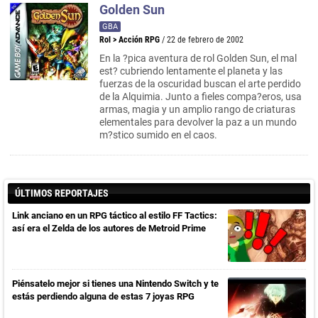
Golden Sun
GBA
Rol
>
Acción RPG
/ 22 de febrero de 2002
En la ?pica aventura de rol Golden Sun, el mal
est? cubriendo lentamente el planeta y las
fuerzas de la oscuridad buscan el arte perdido
de la Alquimia. Junto a fieles compa?eros, usa
armas, magia y un amplio rango de criaturas
elementales para devolver la paz a un mundo
m?stico sumido en el caos.
ÚLTIMOS REPORTAJES
Link anciano en un RPG táctico al estilo FF Tactics:
así era el Zelda de los autores de Metroid Prime
Piénsatelo mejor si tienes una Nintendo Switch y te
estás perdiendo alguna de estas 7 joyas RPG