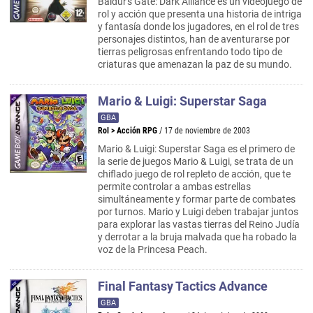
Baldur's Gate: Dark Alliance es un videojuego de
rol y acción que presenta una historia de intriga
y fantasía donde los jugadores, en el rol de tres
personajes distintos, han de aventurarse por
tierras peligrosas enfrentando todo tipo de
criaturas que amenazan la paz de su mundo.
Mario & Luigi: Superstar Saga
GBA
Rol
>
Acción RPG
/ 17 de noviembre de 2003
Mario & Luigi: Superstar Saga es el primero de
la serie de juegos Mario & Luigi, se trata de un
chiflado juego de rol repleto de acción, que te
permite controlar a ambas estrellas
simultáneamente y formar parte de combates
por turnos. Mario y Luigi deben trabajar juntos
para explorar las vastas tierras del Reino Judía
y derrotar a la bruja malvada que ha robado la
voz de la Princesa Peach.
Final Fantasy Tactics Advance
GBA