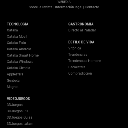
WEBEDIA
Sobre la revista
Información legal
Contacto
|
|
TECNOLOGÍA
GASTRONOMÍA
Xataka
Directo al Paladar
Xataka Móvil
ESTILO DE VIDA
Xataka Foto
Vitónica
Xataka Android
Trendencias
Xataka Smart Home
Trendencias Hombre
Xataka Windows
Decoesfera
Xataka Ciencia
Compradicción
Applesfera
Genbeta
Magnet
VIDEOJUEGOS
3DJuegos
3DJuegos PC
3DJuegos Guías
3DJuegos Latam