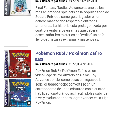
Rol
>
Combate por turnos
/ 24 de octubre de 2003
Final Fantasy Tactics Advance es uno de los
mas aclamados spin-offs de la popular saga de
Square Enix que sumerge al jugador en un
género más táctico respecto a entregas
anteriores. La historia esta protagonizada por
cuatro aventureros errantes que deberán
desentrañar los misterios de "Ivalice" un país
lleno de criaturas extrañas y misteriosas.
Pokémon Rubí / Pokémon Zafiro
GBA
Rol
>
Combate por turnos
/ 25 de julio de 2003
Pok?mon Rub? / Pok?mon Zafiro es un
videojuego de rol lanzado en Game Boy
Advance donde, como otras entregas de la
serie, el jugador debe convertirse en un
entrenadores de unas criaturas con distintas
habilidad, captur?ndolas, haci?ndolas subir de
nivel y evolucionar para lograr vencer en la Liga
Pok?mon.