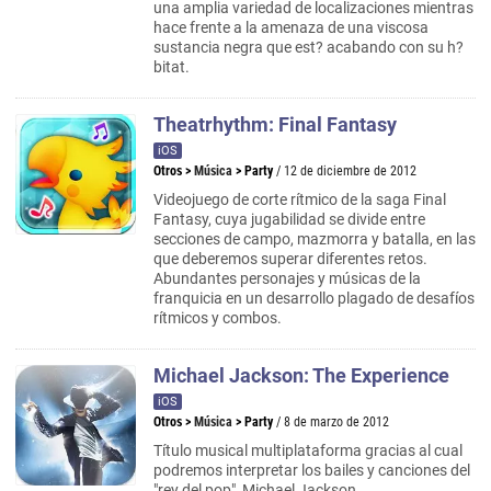
una amplia variedad de localizaciones mientras
hace frente a la amenaza de una viscosa
sustancia negra que est? acabando con su h?
bitat.
Theatrhythm: Final Fantasy
iOS
Otros
>
Música
>
Party
/ 12 de diciembre de 2012
Videojuego de corte rítmico de la saga Final
Fantasy, cuya jugabilidad se divide entre
secciones de campo, mazmorra y batalla, en las
que deberemos superar diferentes retos.
Abundantes personajes y músicas de la
franquicia en un desarrollo plagado de desafíos
rítmicos y combos.
Michael Jackson: The Experience
iOS
Otros
>
Música
>
Party
/ 8 de marzo de 2012
Título musical multiplataforma gracias al cual
podremos interpretar los bailes y canciones del
"rey del pop", Michael Jackson.