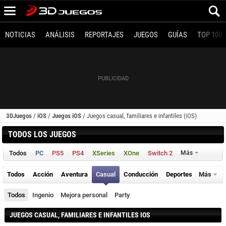
NOTICIAS
ANÁLISIS
REPORTAJES
JUEGOS
GUÍAS
TOP 100
3DJuegos
/
iOS
/
Juegos iOS
/
Juegos casual, familiares e infantiles (iOS)
TODOS LOS JUEGOS
Todos
PC
PS5
PS4
XSeries
XOne
Switch 2
Más
Todos
Acción
Aventura
Casual
Conducción
Deportes
Más
Todos
Ingenio
Mejora personal
Party
JUEGOS CASUAL, FAMILIARES E INFANTILES IOS