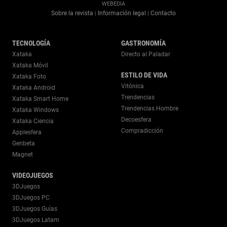
WEBEDIA
Sobre la revista
Información legal
Contacto
|
|
TECNOLOGÍA
GASTRONOMÍA
Xataka
Directo al Paladar
Xataka Móvil
ESTILO DE VIDA
Xataka Foto
Vitónica
Xataka Android
Trendencias
Xataka Smart Home
Trendencias Hombre
Xataka Windows
Decoesfera
Xataka Ciencia
Compradicción
Applesfera
Genbeta
Magnet
VIDEOJUEGOS
3DJuegos
3DJuegos PC
3DJuegos Guías
3DJuegos Latam