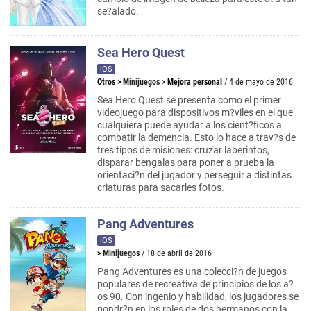
se?alado.
Sea Hero Quest
iOS
Otros
>
Minijuegos
>
Mejora personal
/ 4 de mayo de 2016
Sea Hero Quest se presenta como el primer
videojuego para dispositivos m?viles en el que
cualquiera puede ayudar a los cient?ficos a
combatir la demencia. Esto lo hace a trav?s de
tres tipos de misiones: cruzar laberintos,
disparar bengalas para poner a prueba la
orientaci?n del jugador y perseguir a distintas
criaturas para sacarles fotos.
Pang Adventures
iOS
>
Minijuegos
/ 18 de abril de 2016
Pang Adventures es una colecci?n de juegos
populares de recreativa de principios de los a?
os 90. Con ingenio y habilidad, los jugadores se
pondr?n en los roles de dos hermanos con la