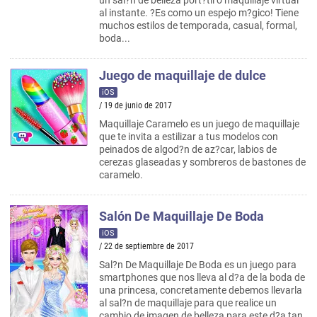
un sal?n de belleza port?til o maquillaje virtual
al instante. ?Es como un espejo m?gico! Tiene
muchos estilos de temporada, casual, formal,
boda...
Juego de maquillaje de dulce
iOS
/ 19 de junio de 2017
Maquillaje Caramelo es un juego de maquillaje
que te invita a estilizar a tus modelos con
peinados de algod?n de az?car, labios de
cerezas glaseadas y sombreros de bastones de
caramelo.
Salón De Maquillaje De Boda
iOS
/ 22 de septiembre de 2017
Sal?n De Maquillaje De Boda es un juego para
smartphones que nos lleva al d?a de la boda de
una princesa, concretamente debemos llevarla
al sal?n de maquillaje para que realice un
cambio de imagen de belleza para este d?a tan