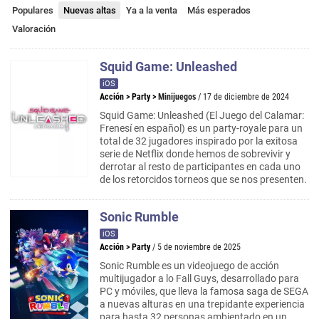
Populares
Nuevas altas
Ya a la venta
Más esperados
Valoración
Squid Game: Unleashed
iOS
Acción
>
Party
>
Minijuegos
/ 17 de diciembre de 2024
Squid Game: Unleashed (El Juego del Calamar:
Frenesí en español) es un party-royale para un
total de 32 jugadores inspirado por la exitosa
serie de Netflix donde hemos de sobrevivir y
derrotar al resto de participantes en cada uno
de los retorcidos torneos que se nos presenten.
Sonic Rumble
iOS
Acción
>
Party
/ 5 de noviembre de 2025
Sonic Rumble es un videojuego de acción
multijugador a lo Fall Guys, desarrollado para
PC y móviles, que lleva la famosa saga de SEGA
a nuevas alturas en una trepidante experiencia
para hasta 32 personas ambientado en un