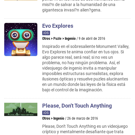
misi?n de salvar a la humanidad de una
gigantesca invasi?n alien?gena.
Evo Explores
iOS
Otros
>
Puzle
>
Ingenio
/ 9 de abril de 2016
Inspirado en el sobresaliente Monument Valley,
Evo Explores te anima confiar en tus ojos. Si
algo parece real, será real; si no ves un
problema, no hay ningún problema. Así, el
videojuego de ingenio invita a manipular
imposibles estructuras surrealistas, explora
ilusiones ópticas y resuelve puzles alucinantes
en un mundo donde las leyes de la física está
bajo el control de la imaginación.
Please, Don't Touch Anything
iOS
Otros
>
Ingenio
/ 26 de marzo de 2016
Please, Don't Touch Anything es un videojuego
críptico y mentalmente desafiante que trata