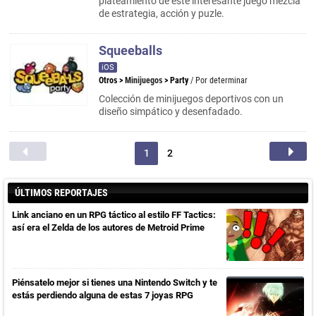
plateamiento de este interesante juego mezcla
de estrategia, acción y puzle.
Squeeballs
iOS
Otros
>
Minijuegos
>
Party
/ Por determinar
Colección de minijuegos deportivos con un
diseño simpático y desenfadado.
1
2
ÚLTIMOS REPORTAJES
Link anciano en un RPG táctico al estilo FF Tactics:
así era el Zelda de los autores de Metroid Prime
Piénsatelo mejor si tienes una Nintendo Switch y te
estás perdiendo alguna de estas 7 joyas RPG