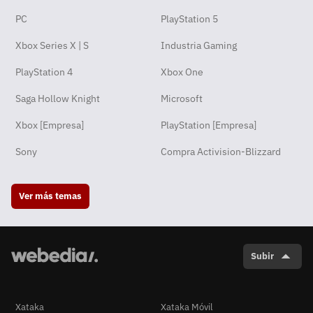
PC
PlayStation 5
Xbox Series X | S
Industria Gaming
PlayStation 4
Xbox One
Saga Hollow Knight
Microsoft
Xbox [Empresa]
PlayStation [Empresa]
Sony
Compra Activision-Blizzard
Ver más temas
Subir
Xataka
Xataka Móvil