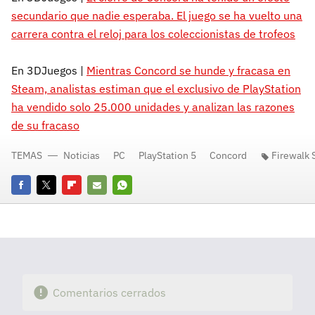
secundario que nadie esperaba. El juego se ha vuelto una
carrera contra el reloj para los coleccionistas de trofeos
En 3DJuegos |
Mientras Concord se hunde y fracasa en
Steam, analistas estiman que el exclusivo de PlayStation
ha vendido solo 25.000 unidades y analizan las razones
de su fracaso
TEMAS
Noticias
PC
PlayStation 5
Concord
Firewalk 
Facebook
Twitter
Flipboard
E-
Whatsapp
mail
Comentarios cerrados