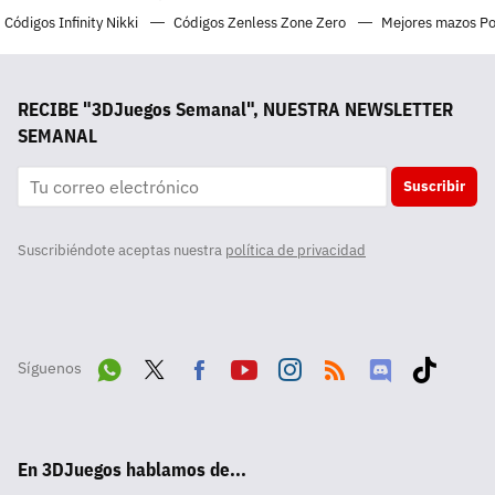
Códigos Infinity Nikki
Códigos Zenless Zone Zero
Mejores mazos P
RECIBE "3DJuegos Semanal", NUESTRA NEWSLETTER
SEMANAL
Suscribir
Suscribiéndote aceptas nuestra
política de privacidad
Síguenos
Wha
Twit
Fac
Yout
Inst
RSS
Disc
Tikt
tsA
ter
ebo
ube
agra
ord
ok
En 3DJuegos hablamos de...
pp
ok
m