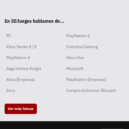
Wha
Twit
Fac
Yout
Inst
RSS
Disc
Tikt
tsA
ter
ebo
ube
agra
ord
ok
En 3DJuegos hablamos de...
pp
ok
m
PC
PlayStation 5
Xbox Series X | S
Industria Gaming
PlayStation 4
Xbox One
Saga Hollow Knight
Microsoft
Xbox [Empresa]
PlayStation [Empresa]
Sony
Compra Activision-Blizzard
Ver más temas