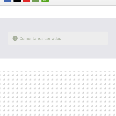
Facebook
Twitter
Flipboard
E-
Whatsapp
mail
Comentarios cerrados