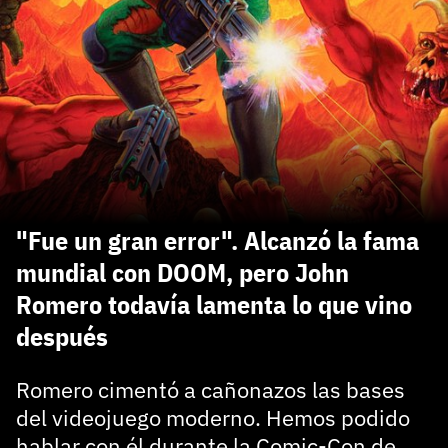
carácter inicial), pero no mayúsculas, espacios, tildes
¿Todavía no tienes cuenta?
o caracteres especiales.
He leído y acepto la
politica de privacidad y
Regístrate gratis
de participación
Registrarse en 3DJuegos
El inicio de sesión con Facebook ya no está
disponible, pero puedes seguir usando tu cuenta
de 3DJuegos:
Entra con Google
"Fue un gran error". Alcanzó la fama
Recupera tu acceso con Facebook
mundial con DOOM, pero John
Romero todavía lamenta lo que vino
¿Ya tienes cuenta?
después
Entra en 3DJuegos
Romero cimentó a cañonazos las bases
del videojuego moderno. Hemos podido
hablar con él durante la Comic-Con de