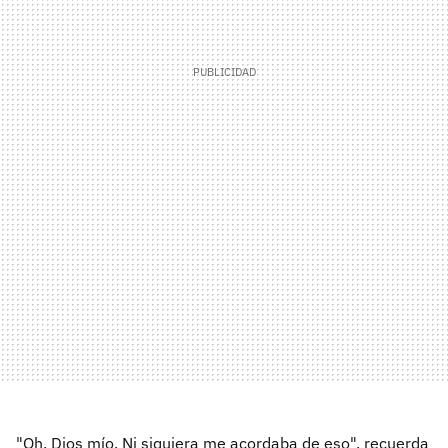
"Oh, Dios mío. Ni siquiera me acordaba de eso", recuerda