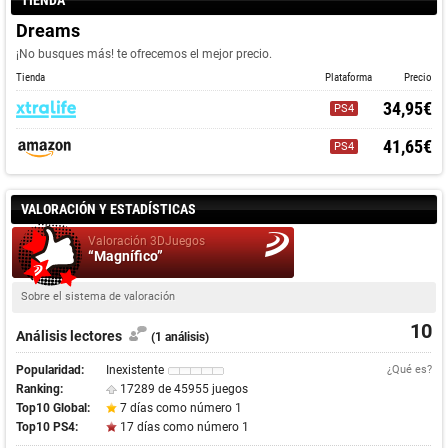
TIENDA
Dreams
¡No busques más! te ofrecemos el mejor precio.
Tienda
Plataforma
Precio
34,95€
PS4
41,65€
PS4
VALORACIÓN Y ESTADÍSTICAS
Valoración 3DJuegos
“Magnífico”
Sobre el sistema de valoración
10
Análisis lectores
(1 análisis)
Popularidad:
Inexistente
¿Qué es?
Ranking:
17289 de 45955 juegos
Top10 Global:
7 días como número 1
Top10 PS4:
17 días como número 1