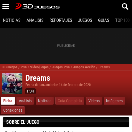
NOTICIAS
ANÁLISIS
REPORTAJES
JUEGOS
GUÍAS
TOP 100
3DJuegos
/
PS4
/
Videojuegos
/
Juegos PS4
/
Juegos Acción
/
Dreams
Dreams
Fecha de lanzamiento: 14 de febrero de 2020
PS4
Ficha
Análisis
Noticias
Guía Completa
Videos
Imágenes
Conexiones
SOBRE EL JUEGO