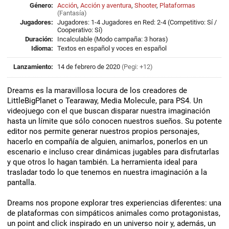
Género:
Acción
,
Acción y aventura
,
Shooter
,
Plataformas
(
Fantasía
)
Jugadores:
Jugadores: 1-4 Jugadores en Red: 2-4 (Competitivo: Sí /
Cooperativo: Sí)
Duración:
Incalculable (Modo campaña: 3 horas)
Idioma:
Textos en español y voces en español
Lanzamiento:
14 de febrero de 2020
(Pegi: +12)
Dreams es la maravillosa locura de los creadores de
LittleBigPlanet o Tearaway, Media Molecule, para PS4. Un
videojuego con el que buscan disparar nuestra imaginación
hasta un límite que sólo conocen nuestros sueños. Su potente
editor nos permite generar nuestros propios personajes,
hacerlo en compañía de alguien, animarlos, ponerlos en un
escenario e incluso crear dinámicas jugables para disfrutarlas
y que otros lo hagan también. La herramienta ideal para
trasladar todo lo que tenemos en nuestra imaginación a la
pantalla.
Dreams nos propone explorar tres experiencias diferentes: una
de plataformas con simpáticos animales como protagonistas,
un point and click inspirado en un universo noir y, además, un