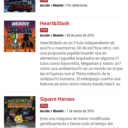
PS4
Acción
>
Shooter
/ Por determinar
Heart&Slash
PS4
Acción
>
Shooter
/ 28 de junio de 2016
Heart&Slash es un t?tulo independiente de
acci?n y mazmorras 3D de est?tica retro, con
una propuesta jugable brawler rica en
elementos roguelike inspirados en algunos t?
tulos como Bayonetta, Megaman y Adom; as?
como una ambientaci?n en un mundo en el que
las m?quinas son el ?ltimo reducto de la
civilizaci?n humana. El videojuego cuenta una
historia de amor entre robots donde Heart, su
Square Heroes
PS4
Acción
>
Shooter
/ 1 de marzo de 2016
Eres una máquina de matar modificada
genéticamente y tienes todo el tiempo del