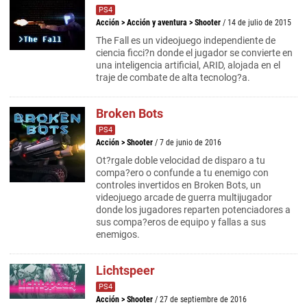
PS4
Acción
>
Acción y aventura
>
Shooter
/ 14 de julio de 2015
The Fall es un videojuego independiente de
ciencia ficci?n donde el jugador se convierte en
una inteligencia artificial, ARID, alojada en el
traje de combate de alta tecnolog?a.
Broken Bots
PS4
Acción
>
Shooter
/ 7 de junio de 2016
Ot?rgale doble velocidad de disparo a tu
compa?ero o confunde a tu enemigo con
controles invertidos en Broken Bots, un
videojuego arcade de guerra multijugador
donde los jugadores reparten potenciadores a
sus compa?eros de equipo y fallas a sus
enemigos.
Lichtspeer
PS4
Acción
>
Shooter
/ 27 de septiembre de 2016