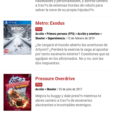
habilidades y personalidades, y abrirse camino
a trav?s de extensas hordas de robots para
salvar la nave de su propia tripulaci?n.
Metro: Exodus
PS4
Acción
>
Primera persona (FPS)
>
Acción y aventura
>
Shooter
>
Supervivencia
/ 15 de febrero de 2019
¿Se cargará el mundo abierto las aventuras de
Artyom? ¿Perderá la esencia la saga al apostar
por tanto escenario exterior? Cuestiones que se
agolpan en los aficionados. No y no, son las
dos respuestas.
Pressure Overdrive
PS4
Acción
>
Shooter
/ 25 de julio de 2017
Mejora tu buggy y dale presi?n mientras te
abres camino a trav?s de escenarios
alucinantes e incontables enemigos.