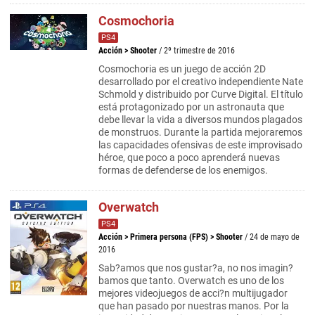
Cosmochoria
PS4
Acción
>
Shooter
/ 2º trimestre de 2016
Cosmochoria es un juego de acción 2D
desarrollado por el creativo independiente Nate
Schmold y distribuido por Curve Digital. El título
está protagonizado por un astronauta que
debe llevar la vida a diversos mundos plagados
de monstruos. Durante la partida mejoraremos
las capacidades ofensivas de este improvisado
héroe, que poco a poco aprenderá nuevas
formas de defenderse de los enemigos.
Overwatch
PS4
Acción
>
Primera persona (FPS)
>
Shooter
/ 24 de mayo de
2016
Sab?amos que nos gustar?a, no nos imagin?
bamos que tanto. Overwatch es uno de los
mejores videojuegos de acci?n multijugador
que han pasado por nuestras manos. Por la