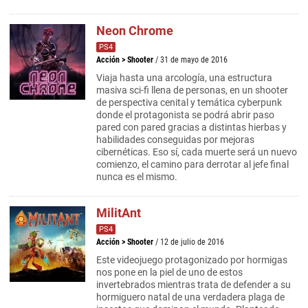
Neon Chrome
PS4
Acción
>
Shooter
/ 31 de mayo de 2016
Viaja hasta una arcología, una estructura
masiva sci-fi llena de personas, en un shooter
de perspectiva cenital y temática cyberpunk
donde el protagonista se podrá abrir paso
pared con pared gracias a distintas hierbas y
habilidades conseguidas por mejoras
cibernéticas. Eso sí, cada muerte será un nuevo
comienzo, el camino para derrotar al jefe final
nunca es el mismo.
MilitAnt
PS4
Acción
>
Shooter
/ 12 de julio de 2016
Este videojuego protagonizado por hormigas
nos pone en la piel de uno de estos
invertebrados mientras trata de defender a su
hormiguero natal de una verdadera plaga de