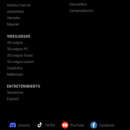
Decoesfera
Xataka Ciencia
Compradicción
Applesfera
Genbeta
Magnet
VIDEOJUEGOS
3DJuegos
3DJuegos PC
3DJuegos Guías
3DJuegos Latam
VidaExtra
Millenium
ENTRETENIMIENTO
Sensacine
Espinof
Discord
TikTok
YouTube
Facebook