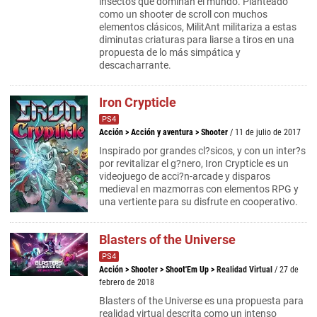
insectos que dominan el mundo. Planteado
como un shooter de scroll con muchos
elementos clásicos, MilitAnt militariza a estas
diminutas criaturas para liarse a tiros en una
propuesta de lo más simpática y
descacharrante.
Iron Crypticle
PS4
Acción
>
Acción y aventura
>
Shooter
/ 11 de julio de 2017
Inspirado por grandes cl?sicos, y con un inter?s
por revitalizar el g?nero, Iron Crypticle es un
videojuego de acci?n-arcade y disparos
medieval en mazmorras con elementos RPG y
una vertiente para su disfrute en cooperativo.
Blasters of the Universe
PS4
Acción
>
Shooter
>
Shoot'Em Up
>
Realidad Virtual
/ 27 de
febrero de 2018
Blasters of the Universe es una propuesta para
realidad virtual descrita como un intenso