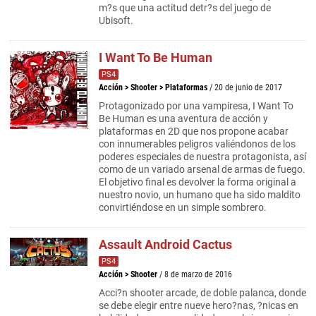
m?s que una actitud detr?s del juego de
Ubisoft.
I Want To Be Human
PS4
Acción
>
Shooter
>
Plataformas
/ 20 de junio de 2017
Protagonizado por una vampiresa, I Want To
Be Human es una aventura de acción y
plataformas en 2D que nos propone acabar
con innumerables peligros valiéndonos de los
poderes especiales de nuestra protagonista, así
como de un variado arsenal de armas de fuego.
El objetivo final es devolver la forma original a
nuestro novio, un humano que ha sido maldito
convirtiéndose en un simple sombrero.
Assault Android Cactus
PS4
Acción
>
Shooter
/ 8 de marzo de 2016
Acci?n shooter arcade, de doble palanca, donde
se debe elegir entre nueve hero?nas, ?nicas en