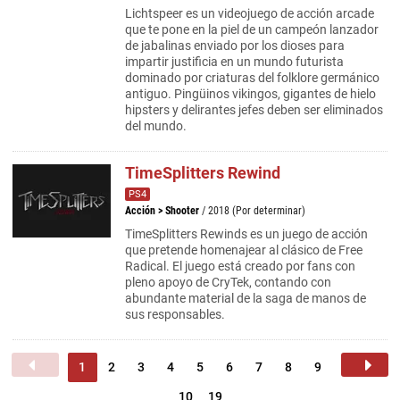
Lichtspeer es un videojuego de acción arcade
que te pone en la piel de un campeón lanzador
de jabalinas enviado por los dioses para
impartir justificia en un mundo futurista
dominado por criaturas del folklore germánico
antiguo. Pingüinos vikingos, gigantes de hielo
hipsters y delirantes jefes deben ser eliminados
del mundo.
TimeSplitters Rewind
PS4
Acción
>
Shooter
/ 2018 (Por determinar)
TimeSplitters Rewinds es un juego de acción
que pretende homenajear al clásico de Free
Radical. El juego está creado por fans con
pleno apoyo de CryTek, contando con
abundante material de la saga de manos de
sus responsables.
1
2
3
4
5
6
7
8
9
10
19