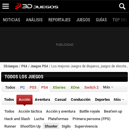
NOTICIAS
ANÁLISIS
REPORTAJES
JUEGOS
GUÍAS
TOP 100
3DJuegos
/
PS4
/
Juegos PS4
/
Los mejores Juegos de disparos, juegos de shooter (PS4)
TODOS LOS JUEGOS
Todos
PC
PS5
PS4
XSeries
XOne
Switch 2
Más
Todos
Acción
Aventura
Casual
Conducción
Deportes
Más
Todos
Acción táctica
Acción y aventura
Battle royale
Beat'em up
Hack and Slash
Lucha
Plataformas
Primera persona (FPS)
Runner
Shoot'Em Up
Shooter
Sigilo
Supervivencia