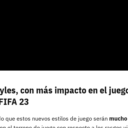
yles, con más impacto en el jueg
 FIFA 23
o que estos nuevos estilos de juego serán
mucho
en el terreno de juego con respecto a los rasgos v