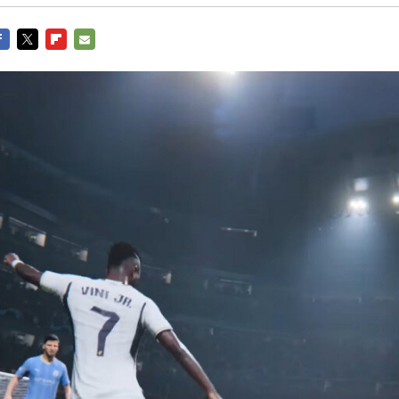
Entra en 3D
acebook
Twitter
Flipboard
E-
mail