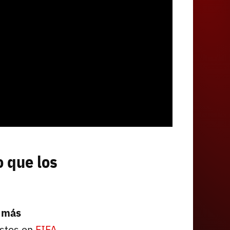
o que los
 más
istos en
FIFA