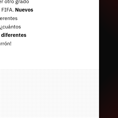
er otro grado
a FIFA.
Nuevos
ferentes
 ¿cuántos
 diferentes
rrón!