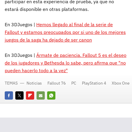
participar en esta experiencia de prueba, ya que no
estará disponible en otras plataformas.
En 3DJuegos |
Hemos llegado al final de la serie de
Fallout y estamos preocupados por si uno de los mejores
juegos de la saga ha dejado de ser canon
En 3DJuegos |
Ármate de paciencia. Fallout 5 es el deseo
de los jugadores y Bethesda lo sabe, pero afirma que "no
pueden hacerlo todo a la vez"
TEMAS
Noticias
Fallout 76
PC
PlayStation 4
Xbox One
Facebook
Twitter
Flipboard
E-
Whatsapp
mail