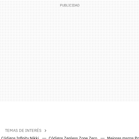
TEMAS DE INTERÉS
Códigos Infinity Nikki
Códigos Zenless Zone Zero
Mejores mazos P