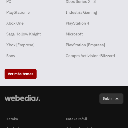
PC
Xbox Series X | S
PlayStation 5
Industria Gaming
Xbox One
PlayStation 4
Saga Hollow Knight
Microsoft
Xbox [Empresa]
PlayStation [Empresa]
Sony
Compra Activision-Blizzard
Ver más temas
Subir
Xataka
Xataka Móvil