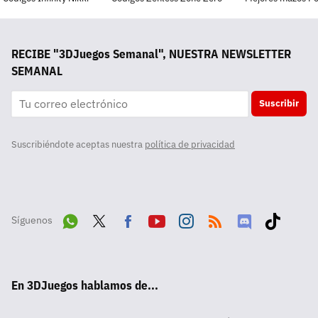
RECIBE "3DJuegos Semanal", NUESTRA NEWSLETTER
SEMANAL
Suscribir
Suscribiéndote aceptas nuestra
política de privacidad
Síguenos
Wha
Twit
Fac
Yout
Inst
RSS
Disc
Tikt
tsA
ter
ebo
ube
agra
ord
ok
En 3DJuegos hablamos de...
pp
ok
m