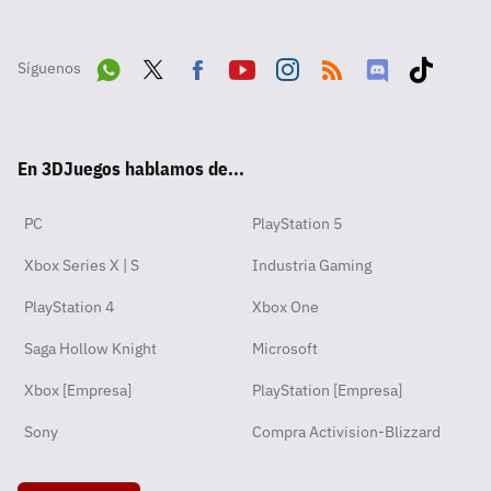
Síguenos
Wha
Twit
Fac
Yout
Inst
RSS
Disc
Tikt
tsA
ter
ebo
ube
agra
ord
ok
En 3DJuegos hablamos de...
pp
ok
m
PC
PlayStation 5
Xbox Series X | S
Industria Gaming
PlayStation 4
Xbox One
Saga Hollow Knight
Microsoft
Xbox [Empresa]
PlayStation [Empresa]
Sony
Compra Activision-Blizzard