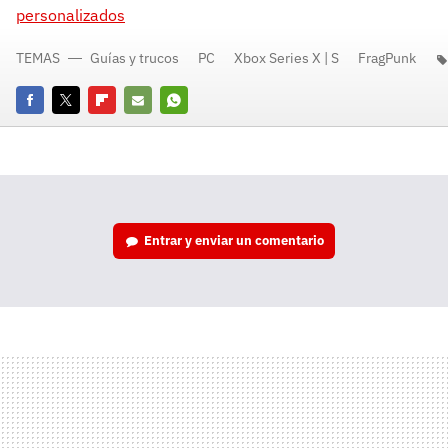
personalizados
TEMAS
Guías y trucos
PC
Xbox Series X | S
FragPunk
Facebook
Twitter
Flipboard
E-
Whatsapp
mail
Entrar y enviar un comentario