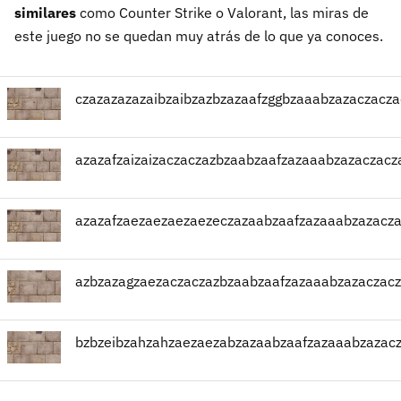
similares
como Counter Strike o Valorant, las miras de
este juego no se quedan muy atrás de lo que ya conoces.
czazazazazaibzaibzazbzazaafzggbzaaabzazaczac
azazafzaizaizaczaczazbzaabzaafzazaaabzazaczac
azazafzaezaezaezaezeczazaabzaafzazaaabzazacz
azbzazagzaezaczaczazbzaabzaafzazaaabzazaczac
bzbzeibzahzahzaezaezabzazaabzaafzazaaabzazac