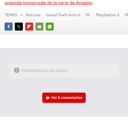
segunda temporada de la serie de Amazon
TEMAS
Noticias
Grand Theft Auto V
PC
PlayStation 3
P
Facebook
Twitter
Flipboard
E-
Whatsapp
mail
Comentarios cerrados
Ver
2 comentarios