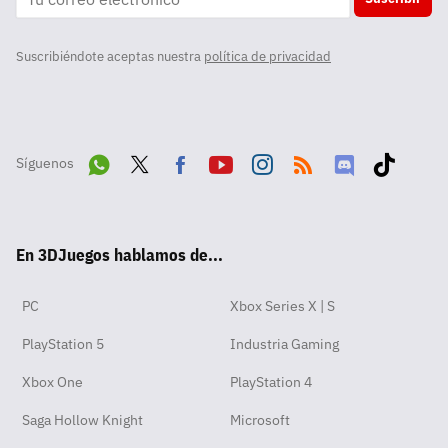
Suscribiéndote aceptas nuestra
política de privacidad
Síguenos
Wha
Twit
Fac
Yout
Inst
RSS
Disc
Tikt
tsA
ter
ebo
ube
agra
ord
ok
En 3DJuegos hablamos de...
pp
ok
m
PC
Xbox Series X | S
PlayStation 5
Industria Gaming
Xbox One
PlayStation 4
Saga Hollow Knight
Microsoft