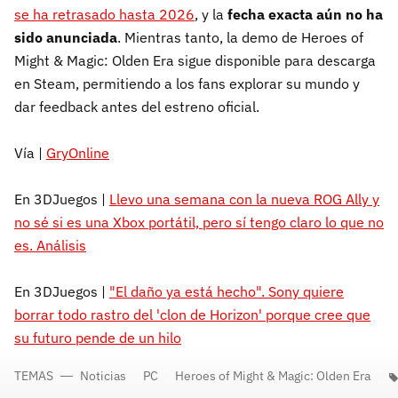
se ha retrasado hasta 2026
, y la
fecha exacta aún no ha
sido anunciada
. Mientras tanto, la demo de Heroes of
Might & Magic: Olden Era sigue disponible para descarga
en Steam, permitiendo a los fans explorar su mundo y
dar feedback antes del estreno oficial.
Vía |
GryOnline
En 3DJuegos |
Llevo una semana con la nueva ROG Ally y
no sé si es una Xbox portátil, pero sí tengo claro lo que no
es. Análisis
En 3DJuegos |
"El daño ya está hecho". Sony quiere
borrar todo rastro del 'clon de Horizon' porque cree que
su futuro pende de un hilo
TEMAS
Noticias
PC
Heroes of Might & Magic: Olden Era