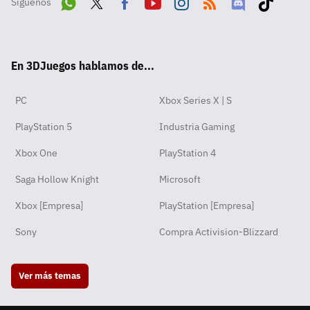
Síguenos
Wha
Twit
Fac
Yout
Inst
RSS
Disc
Tikt
tsA
ter
ebo
ube
agra
ord
ok
En 3DJuegos hablamos de...
pp
ok
m
PC
Xbox Series X | S
PlayStation 5
Industria Gaming
Xbox One
PlayStation 4
Saga Hollow Knight
Microsoft
Xbox [Empresa]
PlayStation [Empresa]
Sony
Compra Activision-Blizzard
Ver más temas