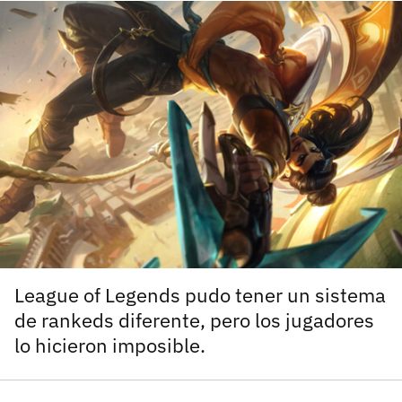
carácter inicial), pero no mayúsculas, espacios, tildes
¿Todavía no tienes cuenta?
o caracteres especiales.
He leído y acepto la
politica de privacidad y
Regístrate gratis
de participación
Registrarse en 3DJuegos
El inicio de sesión con Facebook ya no está
disponible, pero puedes seguir usando tu cuenta
de 3DJuegos:
Entra con Google
Recupera tu acceso con Facebook
¿Ya tienes cuenta?
League of Legends pudo tener un sistema
de rankeds diferente, pero los jugadores
lo hicieron imposible.
Entra en 3DJuegos