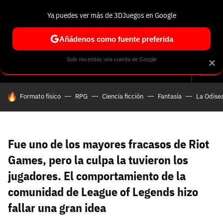
Ya puedes ver más de 3DJuegos en Google
Volver
Entra en 3DJuegos
Regístrate en 3DJuegos
Recuperar contraseña
Añádenos como fuente preferida
Correo electrónico
Correo electrónico
Correo electrónico
Te enviaremos un correo electrónico con un
Solo necesitas una cuenta de Google
×
Análisis
Guías y trucos
Trivia
Selección
Tech
Seri
enlace para recuperar tu contraseña:
Buscar
Correo electrónico asociado a tu cuenta de
HOY SE HABLA DE
Formato físico
RPG
Ciencia ficción
Fantasía
La Odise
Facebook:
Contraseña
Contraseña
(mínimo 6 caracteres)
Cancelar
Recuperar contraseña
Repetir contraseña
Recuperar contraseña
Recuperar contraseña
Iniciar sesión
Fue uno de los mayores fracasos de Riot
Games, pero la culpa la tuvieron los
jugadores. El comportamiento de la
Nombre de usuario
comunidad de League of Legends hizo
Entra con Google
fallar una gran idea
Se usa para la dirección de tu página de usuario.
Piénsalo bien porque no podrás cambiarlo. Mínimo 3
caracteres, se pueden usar números (no como