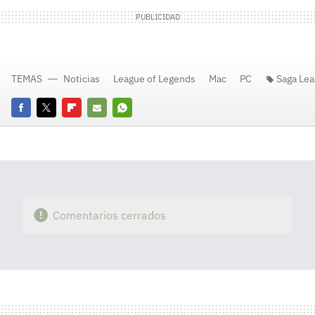
TEMAS
Noticias
League of Legends
Mac
PC
Saga Lea
Facebook
Twitter
Flipboard
E-
Whatsapp
mail
Comentarios cerrados