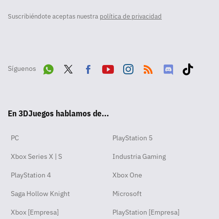
Suscribiéndote aceptas nuestra
política de privacidad
Síguenos
Wha
Twit
Fac
Yout
Inst
RSS
Disc
Tikt
tsA
ter
ebo
ube
agra
ord
ok
En 3DJuegos hablamos de...
pp
ok
m
PC
PlayStation 5
Xbox Series X | S
Industria Gaming
PlayStation 4
Xbox One
Saga Hollow Knight
Microsoft
Xbox [Empresa]
PlayStation [Empresa]