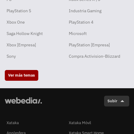
PlayStation 5
Industria Gaming
Xbox One
PlayStation 4
Saga Hollow Knight
Microsoft
Xbox [Empresa]
PlayStation [Empresa]
Sony
Compra Activision-Blizzard
Ver más temas
Subir
Xataka
Xataka Móvil
Applesfera
Xataka Smart Home