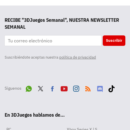
RECIBE "3DJuegos Semanal", NUESTRA NEWSLETTER
SEMANAL
Suscribir
Suscribiéndote aceptas nuestra
política de privacidad
Síguenos
Wha
Twit
Fac
Yout
Inst
RSS
Disc
Tikt
tsA
ter
ebo
ube
agra
ord
ok
En 3DJuegos hablamos de...
pp
ok
m
PC
Xbox Series X | S