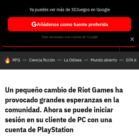
Ya puedes ver más de 3DJuegos en Google
Volver
Entra en 3DJuegos
Regístrate en 3DJuegos
Recuperar contraseña
Añádenos como fuente preferida
Correo electrónico
Correo electrónico
Correo electrónico
Te enviaremos un correo electrónico con un
Solo necesitas una cuenta de Google
×
Análisis
Guías y trucos
Trivia
Selección
Tech
Seri
enlace para recuperar tu contraseña:
Buscar
Correo electrónico asociado a tu cuenta de
HOY SE HABLA DE
RPG
Ciencia ficción
La Odisea
Mundo abierto
GTA 6
Facebook:
Contraseña
Contraseña
(mínimo 6 caracteres)
Cancelar
Recuperar contraseña
Repetir contraseña
Recuperar contraseña
Recuperar contraseña
Iniciar sesión
Un pequeño cambio de Riot Games ha
provocado grandes esperanzas en la
comunidad. Ahora se puede iniciar
Nombre de usuario
sesión en su cliente de PC con una
Entra con Google
cuenta de PlayStation
Se usa para la dirección de tu página de usuario.
Piénsalo bien porque no podrás cambiarlo. Mínimo 3
caracteres, se pueden usar números (no como