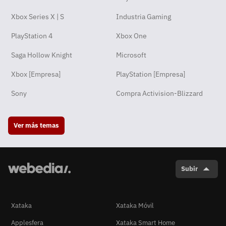
Xbox Series X | S
Industria Gaming
PlayStation 4
Xbox One
Saga Hollow Knight
Microsoft
Xbox [Empresa]
PlayStation [Empresa]
Sony
Compra Activision-Blizzard
Ver más temas
Subir
Xataka
Xataka Móvil
Applesfera
Xataka Smart Home