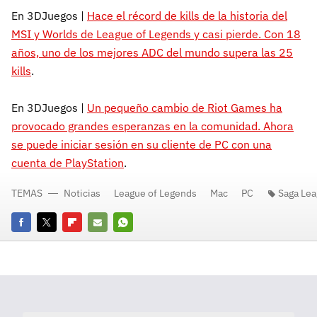
En 3DJuegos |
Hace el récord de kills de la historia del
MSI y Worlds de League of Legends y casi pierde. Con 18
años, uno de los mejores ADC del mundo supera las 25
kills
.
En 3DJuegos |
Un pequeño cambio de Riot Games ha
provocado grandes esperanzas en la comunidad. Ahora
se puede iniciar sesión en su cliente de PC con una
cuenta de PlayStation
.
TEMAS
Noticias
League of Legends
Mac
PC
Saga Lea
Facebook
Twitter
Flipboard
E-
Whatsapp
mail