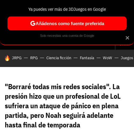
Ya puedes ver más de 3DJuegos en Google
Volver
Entra en 3DJuegos
Regístrate en 3DJuegos
Recuperar contraseña
Añádenos como fuente preferida
Correo electrónico
Correo electrónico
Correo electrónico
Te enviaremos un correo electrónico con un
Solo necesitas una cuenta de Google
×
Análisis
Guías y trucos
Trivia
Selección
Tech
Seri
enlace para recuperar tu contraseña:
Buscar
Correo electrónico asociado a tu cuenta de
HOY SE HABLA DE
JRPG
RPG
Ciencia ficción
Fantasía
WoW
Juegos 
Facebook:
Contraseña
Contraseña
(mínimo 6 caracteres)
Cancelar
Recuperar contraseña
Repetir contraseña
Recuperar contraseña
Recuperar contraseña
Iniciar sesión
"Borraré todas mis redes sociales". La
presión hizo que un profesional de LoL
sufriera un ataque de pánico en plena
Nombre de usuario
partida, pero Noah seguirá adelante
Entra con Google
hasta final de temporada
Se usa para la dirección de tu página de usuario.
Piénsalo bien porque no podrás cambiarlo. Mínimo 3
caracteres, se pueden usar números (no como