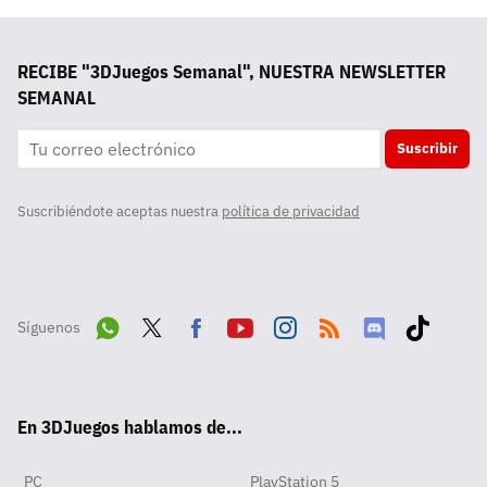
RECIBE "3DJuegos Semanal", NUESTRA NEWSLETTER
SEMANAL
Suscribir
Suscribiéndote aceptas nuestra
política de privacidad
Síguenos
Wha
Twit
Fac
Yout
Inst
RSS
Disc
Tikt
tsA
ter
ebo
ube
agra
ord
ok
En 3DJuegos hablamos de...
pp
ok
m
PC
PlayStation 5