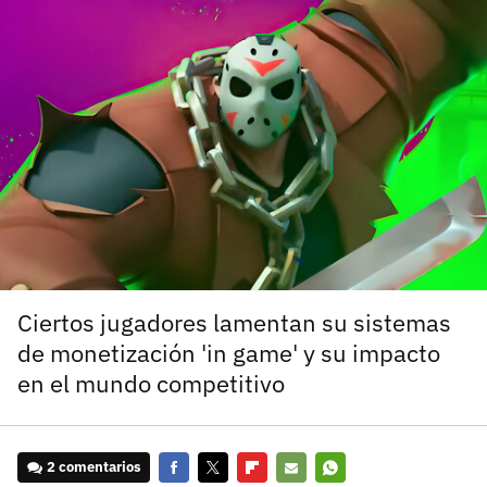
carácter inicial), pero no mayúsculas, espacios, tildes
¿Todavía no tienes cuenta?
o caracteres especiales.
He leído y acepto la
politica de privacidad y
Regístrate gratis
de participación
Registrarse en 3DJuegos
El inicio de sesión con Facebook ya no está
disponible, pero puedes seguir usando tu cuenta
de 3DJuegos:
Entra con Google
Recupera tu acceso con Facebook
Ciertos jugadores lamentan su sistemas
de monetización 'in game' y su impacto
¿Ya tienes cuenta?
en el mundo competitivo
Entra en 3DJuegos
2 comentarios