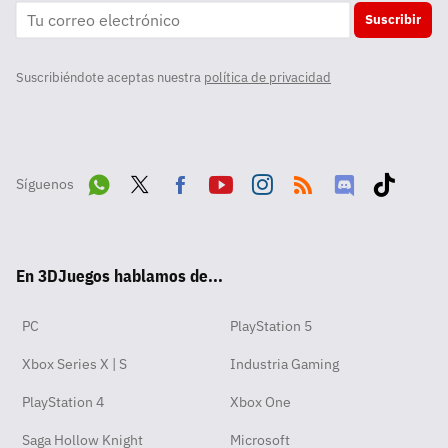
Suscribir
Suscribiéndote aceptas nuestra
política de privacidad
Síguenos
Wha
Twit
Fac
Yout
Inst
RSS
Disc
Tikt
tsA
ter
ebo
ube
agra
ord
ok
En 3DJuegos hablamos de...
pp
ok
m
PC
PlayStation 5
Xbox Series X | S
Industria Gaming
PlayStation 4
Xbox One
Saga Hollow Knight
Microsoft