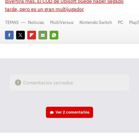
divertirá más. El COD de Ubisoft puede haber llegado
tarde, pero es un gran multijugador
TEMAS
Noticias
MultiVersus
Nintendo Switch
PC
PlayS
Facebook
Twitter
Flipboard
E-
Whatsapp
mail
Comentarios cerrados
Ver
2 comentarios