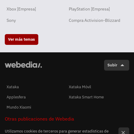
Xbox [Empresa]
PlayStation [Empresa]
Sony
Compra Activision-Blizzard
Ver más temas
Subir
Xataka
Xataka Móvil
Applesfera
Xataka Smart Home
Mundo Xiaomi
Otras publicaciones de Webedia
Utilizamos cookies de terceros para generar estadísticas de