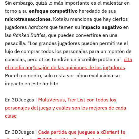
Sin embargo, quizá lo más importante es el malestar en
torno a su
enfoque competitivo
heredado de sus
microtransacciones
. Kotaku menciona que hay ciertos
jugadores
hardcore
que temen su
impacto negativo
en
las
Ranked Battles,
que pueden convertirse en una
pesadilla. "Los grandes jugadores pueden permitirse el
lujo de comprar todos los personajes para un montón de
consolas, pero otros tendrán un increíble problema",
cita
el medio anglosajón de las opiniones de los jugadores
.
Por el momento, solo resta ver cómo evoluciona su
impacto en este ámbito.
En 3DJuegos |
MultiVersus, Tier List con todos los
personajes del juego y cuáles son los mejores de cada
clase
En 3DJuegos |
Cada partida que juegues a xDefiant te