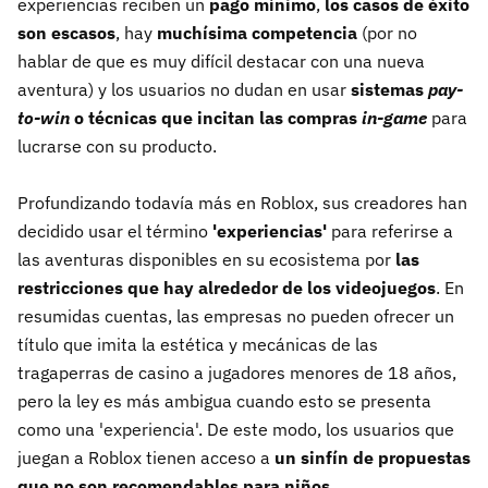
experiencias reciben un
pago mínimo
,
los casos de éxito
son escasos
, hay
muchísima competencia
(por no
hablar de que es muy difícil destacar con una nueva
aventura) y los usuarios no dudan en usar
sistemas
pay-
to-win
o técnicas que incitan las compras
in-game
para
lucrarse con su producto.
Profundizando todavía más en Roblox, sus creadores han
decidido usar el término
'experiencias'
para referirse a
las aventuras disponibles en su ecosistema por
las
restricciones que hay alrededor de los videojuegos
. En
resumidas cuentas, las empresas no pueden ofrecer un
título que imita la estética y mecánicas de las
tragaperras de casino a jugadores menores de 18 años,
pero la ley es más ambigua cuando esto se presenta
como una 'experiencia'. De este modo, los usuarios que
juegan a Roblox tienen acceso a
un sinfín de propuestas
que no son recomendables para niños
.