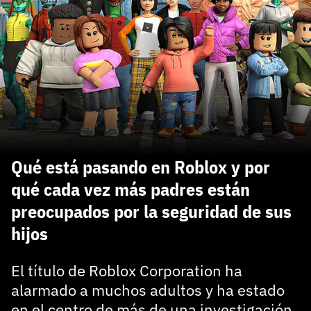
carácter inicial), pero no mayúsculas, espacios, tildes
¿Todavía no tienes cuenta?
o caracteres especiales.
He leído y acepto la
politica de privacidad y
Regístrate gratis
de participación
Registrarse en 3DJuegos
El inicio de sesión con Facebook ya no está
disponible, pero puedes seguir usando tu cuenta
de 3DJuegos:
Entra con Google
Qué está pasando en Roblox y por
Recupera tu acceso con Facebook
qué cada vez más padres están
preocupados por la seguridad de sus
¿Ya tienes cuenta?
hijos
Entra en 3DJuegos
El título de Roblox Corporation ha
alarmado a muchos adultos y ha estado
en el centro de más de una investigación