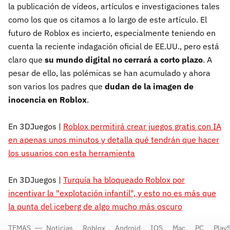
la publicación de vídeos, artículos e investigaciones tales
como los que os citamos a lo largo de este artículo. El
futuro de Roblox es incierto, especialmente teniendo en
cuenta la reciente indagación oficial de EE.UU., pero está
claro que
su mundo digital no cerrará a corto plazo
. A
pesar de ello, las polémicas se han acumulado y ahora
son varios los padres que
dudan de la imagen de
inocencia en Roblox
.
En 3DJuegos |
Roblox permitirá crear juegos gratis con IA
en apenas unos minutos y detalla qué tendrán que hacer
los usuarios con esta herramienta
En 3DJuegos |
Turquía ha bloqueado Roblox por
incentivar la "explotación infantil", y esto no es más que
la punta del iceberg de algo mucho más oscuro
TEMAS
Noticias
Roblox
Android
IOS
Mac
PC
PlayS