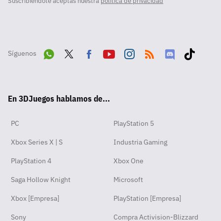
Suscribiéndote aceptas nuestra
política de privacidad
Síguenos
Wha
Twit
Fac
Yout
Inst
RSS
Disc
Tikt
tsA
ter
ebo
ube
agra
ord
ok
En 3DJuegos hablamos de...
pp
ok
m
PC
PlayStation 5
Xbox Series X | S
Industria Gaming
PlayStation 4
Xbox One
Saga Hollow Knight
Microsoft
Xbox [Empresa]
PlayStation [Empresa]
Sony
Compra Activision-Blizzard