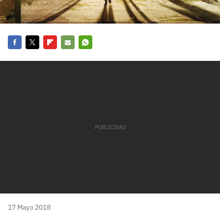
carácter inicial), pero no mayúsculas, espacios, tildes
¿Todavía no tienes cuenta?
o caracteres especiales.
He leído y acepto la
politica de privacidad y
Regístrate gratis
de participación
Facebook
Twitter
Flipboard
E-
Whatsapp
Registrarse en 3DJuegos
mail
El inicio de sesión con Facebook ya no está
disponible, pero puedes seguir usando tu cuenta
de 3DJuegos:
Entra con Google
Recupera tu acceso con Facebook
¿Ya tienes cuenta?
Entra en 3DJuegos
17 Mayo 2018