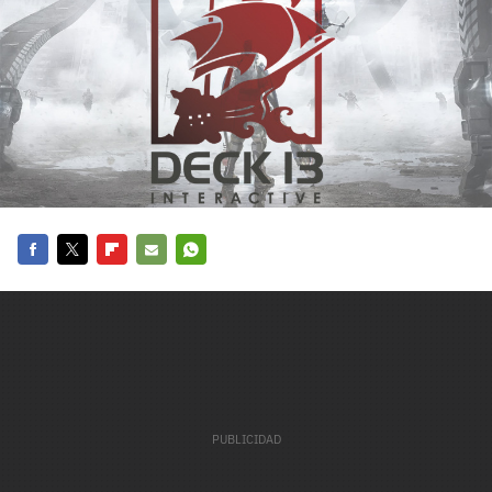
carácter inicial), pero no mayúsculas, espacios, tildes
¿Todavía no tienes cuenta?
o caracteres especiales.
He leído y acepto la
politica de privacidad y
Regístrate gratis
de participación
Registrarse en 3DJuegos
El inicio de sesión con Facebook ya no está
disponible, pero puedes seguir usando tu cuenta
de 3DJuegos:
Entra con Google
Facebook
Twitter
Flipboard
E-
Whatsapp
Recupera tu acceso con Facebook
mail
¿Ya tienes cuenta?
Entra en 3DJuegos