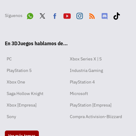
Síguenos
Wha
Twit
Fac
Yout
Inst
RSS
Disc
Tikt
tsA
ter
ebo
ube
agra
ord
ok
En 3DJuegos hablamos de...
pp
ok
m
PC
Xbox Series X | S
PlayStation 5
Industria Gaming
Xbox One
PlayStation 4
Saga Hollow Knight
Microsoft
Xbox [Empresa]
PlayStation [Empresa]
Sony
Compra Activision-Blizzard
Ver más temas