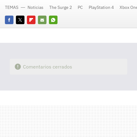
TEMAS
Noticias
The Surge 2
PC
PlayStation 4
Xbox On
Facebook
Twitter
Flipboard
E-
Whatsapp
mail
Comentarios cerrados