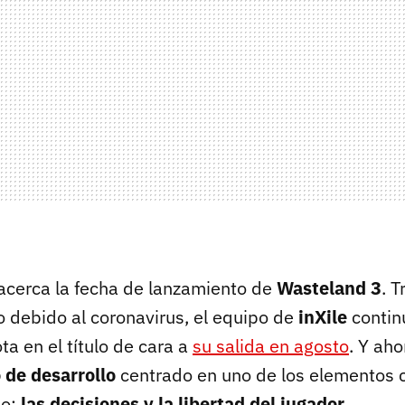
acerca la fecha de lanzamiento de
Wasteland 3
. T
 debido al coronavirus, el equipo de
inXile
contin
a en el título de cara a
su salida en agosto
. Y ah
 de desarrollo
centrado en uno de los elementos c
io:
las decisiones y la libertad del jugador
.