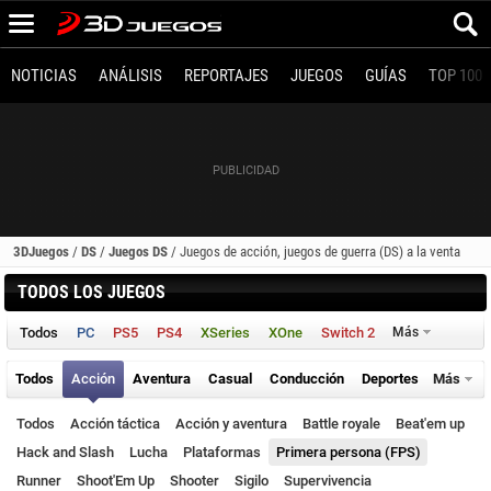
NOTICIAS
ANÁLISIS
REPORTAJES
JUEGOS
GUÍAS
TOP 100
3DJuegos
/
DS
/
Juegos DS
/
Juegos de acción, juegos de guerra (DS) a la venta
TODOS LOS JUEGOS
Todos
PC
PS5
PS4
XSeries
XOne
Switch 2
Más
Todos
Acción
Aventura
Casual
Conducción
Deportes
Más
Todos
Acción táctica
Acción y aventura
Battle royale
Beat'em up
Hack and Slash
Lucha
Plataformas
Primera persona (FPS)
Runner
Shoot'Em Up
Shooter
Sigilo
Supervivencia