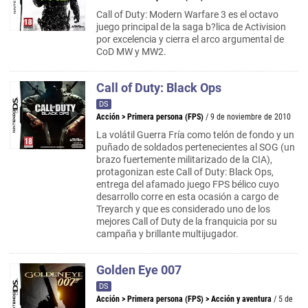
Call of Duty: Modern Warfare 3 es el octavo
juego principal de la saga b?lica de Activision
por excelencia y cierra el arco argumental de
CoD MW y MW2.
Call of Duty: Black Ops
DS
Acción
>
Primera persona (FPS)
/ 9 de noviembre de 2010
La volátil Guerra Fría como telón de fondo y un
puñado de soldados pertenecientes al SOG (un
brazo fuertemente militarizado de la CIA),
protagonizan este Call of Duty: Black Ops,
entrega del afamado juego FPS bélico cuyo
desarrollo corre en esta ocasión a cargo de
Treyarch y que es considerado uno de los
mejores Call of Duty de la franquicia por su
campaña y brillante multijugador.
Golden Eye 007
DS
Acción
>
Primera persona (FPS)
>
Acción y aventura
/ 5 de