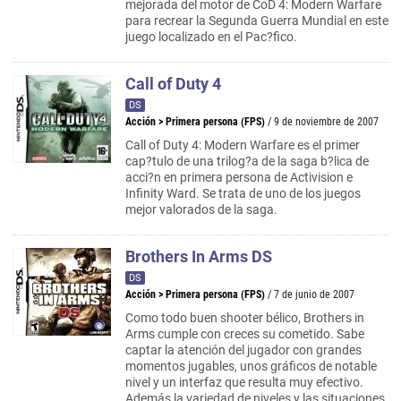
mejorada del motor de CoD 4: Modern Warfare
para recrear la Segunda Guerra Mundial en este
juego localizado en el Pac?fico.
Call of Duty 4
DS
Acción
>
Primera persona (FPS)
/ 9 de noviembre de 2007
Call of Duty 4: Modern Warfare es el primer
cap?tulo de una trilog?a de la saga b?lica de
acci?n en primera persona de Activision e
Infinity Ward. Se trata de uno de los juegos
mejor valorados de la saga.
Brothers In Arms DS
DS
Acción
>
Primera persona (FPS)
/ 7 de junio de 2007
Como todo buen shooter bélico, Brothers in
Arms cumple con creces su cometido. Sabe
captar la atención del jugador con grandes
momentos jugables, unos gráficos de notable
nivel y un interfaz que resulta muy efectivo.
Además la variedad de niveles y las situaciones