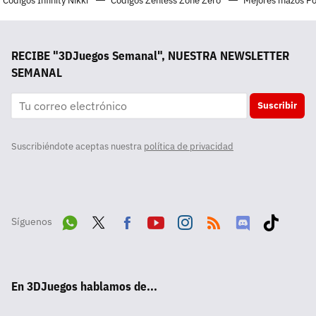
Códigos Infinity Nikki
Códigos Zenless Zone Zero
Mejores mazos P
RECIBE "3DJuegos Semanal", NUESTRA NEWSLETTER
SEMANAL
Suscribir
Suscribiéndote aceptas nuestra
política de privacidad
Síguenos
Wha
Twit
Fac
Yout
Inst
RSS
Disc
Tikt
tsA
ter
ebo
ube
agra
ord
ok
En 3DJuegos hablamos de...
pp
ok
m