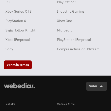
PC
PlayStation 5
Xbox Series X | S
Industria Gaming
PlayStation 4
Xbox One
Saga Hollow Knight
Microsoft
Xbox [Empresa]
PlayStation [Empresa]
Sony
Compra Activision-Blizzard
Ver más temas
Subir
Xataka
Xataka Móvil