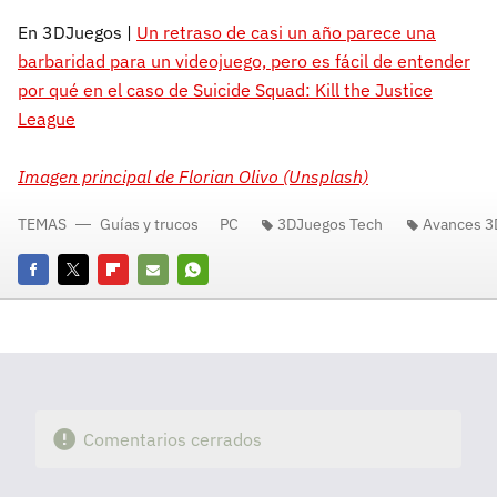
En 3DJuegos |
Un retraso de casi un año parece una
barbaridad para un videojuego, pero es fácil de entender
por qué en el caso de Suicide Squad: Kill the Justice
League
Imagen principal de Florian Olivo (Unsplash)
TEMAS
Guías y trucos
PC
3DJuegos Tech
Avances 3
Facebook
Twitter
Flipboard
E-
Whatsapp
mail
Comentarios cerrados