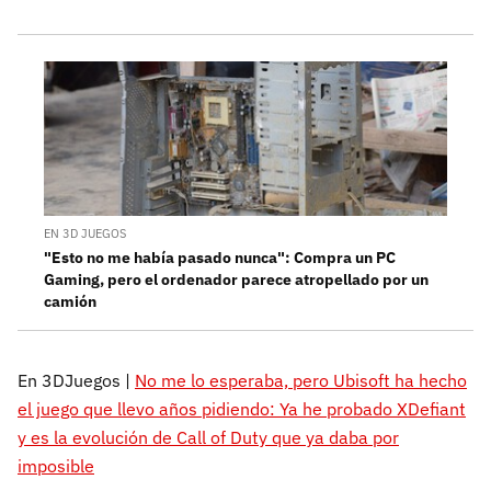
EN 3D JUEGOS
"Esto no me había pasado nunca": Compra un PC
Gaming, pero el ordenador parece atropellado por un
camión
En 3DJuegos |
No me lo esperaba, pero Ubisoft ha hecho
el juego que llevo años pidiendo: Ya he probado XDefiant
y es la evolución de Call of Duty que ya daba por
imposible