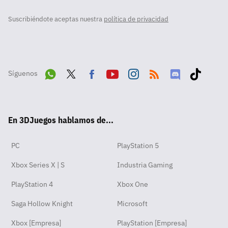
Suscribiéndote aceptas nuestra
política de privacidad
Síguenos
Wha
Twit
Fac
Yout
Inst
RSS
Disc
Tikt
tsA
ter
ebo
ube
agra
ord
ok
En 3DJuegos hablamos de...
pp
ok
m
PC
PlayStation 5
Xbox Series X | S
Industria Gaming
PlayStation 4
Xbox One
Saga Hollow Knight
Microsoft
Xbox [Empresa]
PlayStation [Empresa]