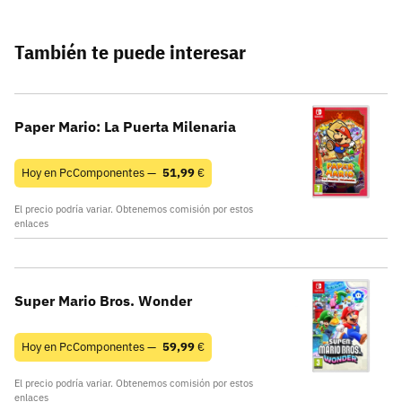
También te puede interesar
Paper Mario: La Puerta Milenaria
Hoy en PcComponentes —
51,99
€
El precio podría variar. Obtenemos comisión por estos
enlaces
Super Mario Bros. Wonder
Hoy en PcComponentes —
59,99
€
El precio podría variar. Obtenemos comisión por estos
enlaces