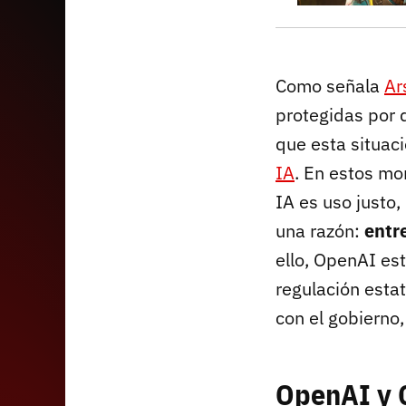
Como señala
Ar
protegidas por 
que esta situac
IA
. En estos mo
IA es uso justo,
una razón:
entr
ello, OpenAI est
regulación estat
con el gobierno
OpenAI y 