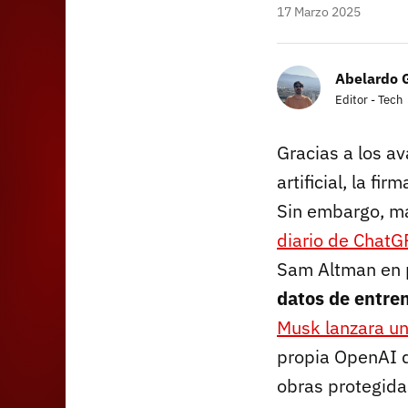
17 Marzo 2025
Abelardo 
Editor - Tech
Gracias a los a
artificial, la f
Sin embargo, má
diario de ChatG
Sam Altman en p
datos de entre
Musk lanzara un
propia OpenAI q
obras protegida