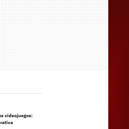
los videojuegos:
rativa