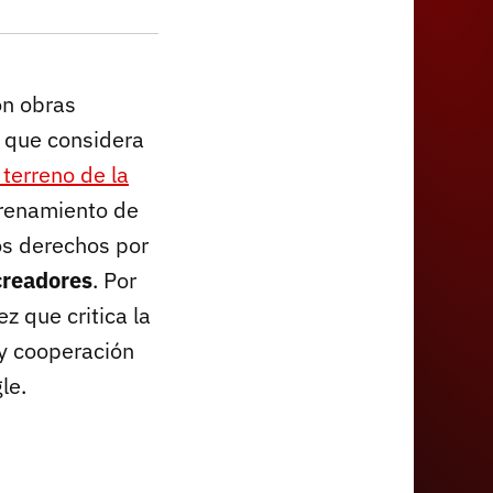
on obras
a que considera
 terreno de la
trenamiento de
los derechos por
 creadores
. Por
z que critica la
 y cooperación
le.