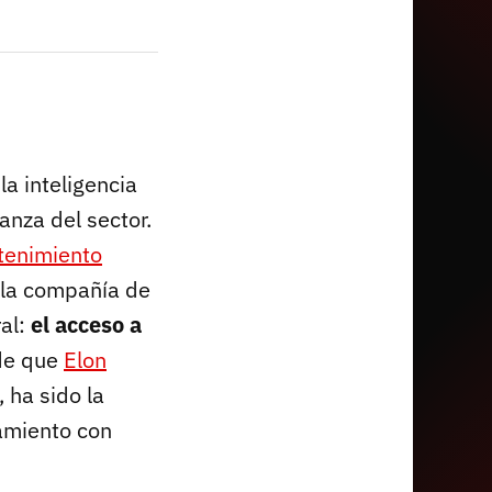
a inteligencia
lanza del sector.
ntenimiento
 la compañía de
ral:
el acceso a
 de que
Elon
, ha sido la
namiento con