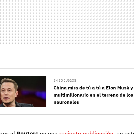
EN 3D JUEGOS
China mira de tú a tú a Elon Musk y
multimillonario en el terreno de los
neuronales
portal
Reuters
en una
reciente publicación
, en es