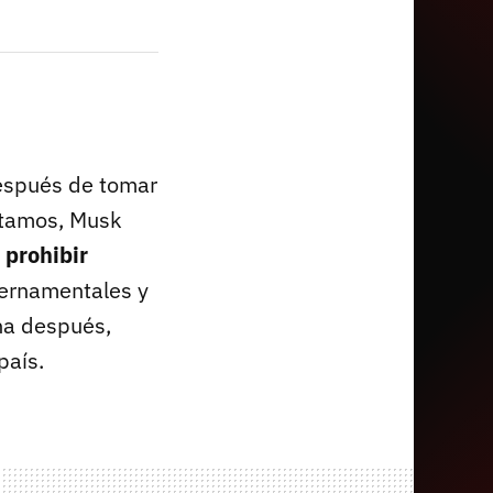
spués de tomar
ontamos, Musk
a
prohibir
ubernamentales y
na después,
país.