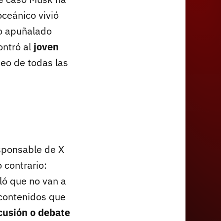
oceánico vivió
do apuñalado
ontró al
joven
ídeo de todas las
esponsable de X
o contrario:
aló que no van a
e contenidos que
cusión o debate