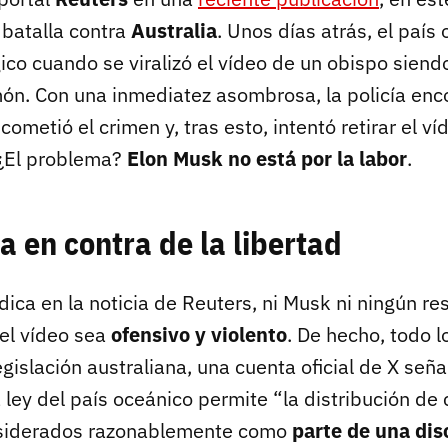
batalla contra
Australia
. Unos días atrás, el país 
gico cuando se viralizó el vídeo de un obispo sien
ón. Con una inmediatez asombrosa, la policía enc
cometió el crimen y, tras esto, intentó retirar el v
 ¿El problema?
Elon Musk no está por la labor
.
a en contra de la libertad
dica en la noticia de Reuters, ni Musk ni ningún r
el vídeo sea
ofensivo y violento
. De hecho, todo l
egislación australiana, una cuenta oficial de X señ
a ley del país oceánico permite “la distribución d
siderados razonablemente como
parte de una dis