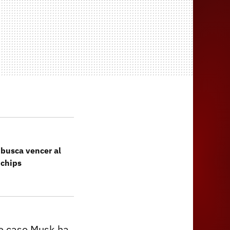
 busca vencer al
 chips
te caso Musk ha