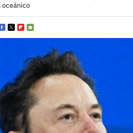
Entra en 3D
s oceánico
Facebook
Twitter
Flipboard
E-
mail