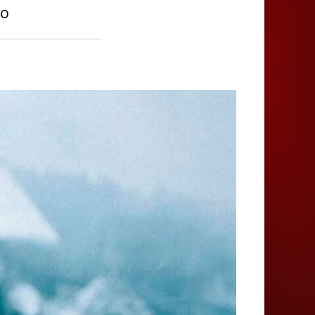
Juegos
ro