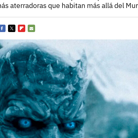
Entra en 3D
más aterradoras que habitan más allá del Mu
Facebook
Twitter
Flipboard
E-
mail