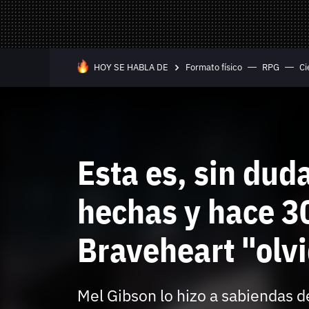
Mandos y Joyst
Selección
Todo hardware
Trivia
Juegos Online
HOY SE HABLA DE
Formato físico
RPG
Ci
—
Equipo editorial
Contacta con nosotros
Esta es, sin dud
hechas y hace 30
Braveheart "olvi
Whatsapp
Twitch
TikTok
Instagram
Facebook
Twitter
YouTube
RSS
Discord
Mel Gibson lo hizo a sabiendas de