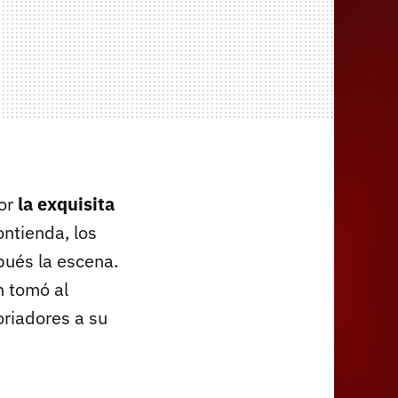
or
la exquisita
ontienda, los
pués la escena.
n tomó al
oriadores a su