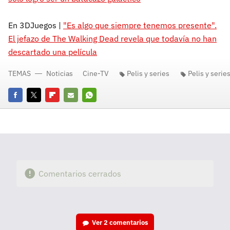
En 3DJuegos |
"Es algo que siempre tenemos presente".
El jefazo de The Walking Dead revela que todavía no han
descartado una película
TEMAS
Noticias
Cine-TV
Pelis y series
Pelis y serie
Facebook
Twitter
Flipboard
E-
Whatsapp
mail
Comentarios cerrados
Ver
2 comentarios