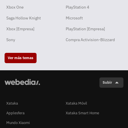
Xbox One
PlayStation 4
Saga Hollow Knight
Microsoft
Xbox [Empresa]
PlayStation [Empresa]
Sony
Compra Activision-Blizzard
Ver más temas
Subir
Xataka
Xataka Móvil
Applesfera
Xataka Smart Home
Mundo Xiaomi