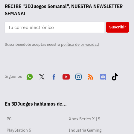
RECIBE "3DJuegos Semanal", NUESTRA NEWSLETTER
SEMANAL
Suscribir
Suscribiéndote aceptas nuestra
política de privacidad
Síguenos
Wha
Twit
Fac
Yout
Inst
RSS
Disc
Tikt
tsA
ter
ebo
ube
agra
ord
ok
En 3DJuegos hablamos de...
pp
ok
m
PC
Xbox Series X | S
PlayStation 5
Industria Gaming