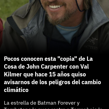
carácter inicial), pero no mayúsculas, espacios, tildes
¿Todavía no tienes cuenta?
o caracteres especiales.
He leído y acepto la
politica de privacidad y
Regístrate gratis
de participación
Registrarse en 3DJuegos
El inicio de sesión con Facebook ya no está
disponible, pero puedes seguir usando tu cuenta
de 3DJuegos:
Entra con Google
Pocos conocen esta "copia" de La
Recupera tu acceso con Facebook
Cosa de John Carpenter con Val
Kilmer que hace 15 años quiso
¿Ya tienes cuenta?
avisarnos de los peligros del cambio
climático
Entra en 3DJuegos
La estrella de Batman Forever y