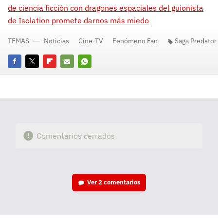
de ciencia ficción con dragones espaciales del guionista
de Isolation promete darnos más miedo
TEMAS
Noticias
Cine-TV
Fenómeno Fan
Saga Predator
Facebook
Twitter
Flipboard
E-
Whatsapp
mail
Comentarios cerrados
Ver
2 comentarios