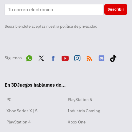
Suscribir
Suscribiéndote aceptas nuestra
política de privacidad
Síguenos
Wha
Twit
Fac
Yout
Inst
RSS
Disc
Tikt
tsA
ter
ebo
ube
agra
ord
ok
En 3DJuegos hablamos de...
pp
ok
m
PC
PlayStation 5
Xbox Series X | S
Industria Gaming
PlayStation 4
Xbox One