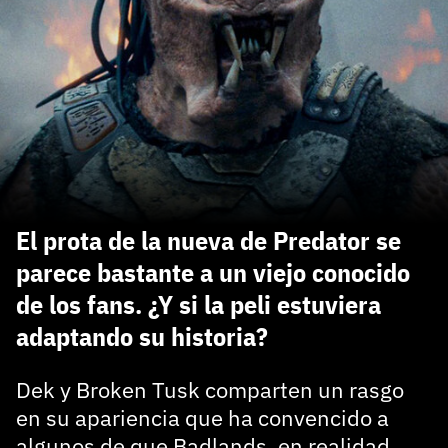
carácter inicial), pero no mayúsculas, espacios, tildes
¿Todavía no tienes cuenta?
o caracteres especiales.
He leído y acepto la
politica de privacidad y
Regístrate gratis
de participación
Registrarse en 3DJuegos
El inicio de sesión con Facebook ya no está
disponible, pero puedes seguir usando tu cuenta
de 3DJuegos:
Entra con Google
El prota de la nueva de Predator se
Recupera tu acceso con Facebook
parece bastante a un viejo conocido
de los fans. ¿Y si la peli estuviera
¿Ya tienes cuenta?
adaptando su historia?
Entra en 3DJuegos
Dek y Broken Tusk comparten un rasgo
en su apariencia que ha convencido a
algunos de que Badlands, en realidad,