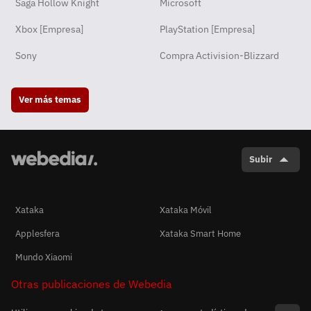
Saga Hollow Knight
Microsoft
Xbox [Empresa]
PlayStation [Empresa]
Sony
Compra Activision-Blizzard
Ver más temas
Subir
Xataka
Xataka Móvil
Applesfera
Xataka Smart Home
Mundo Xiaomi
Otras publicaciones de Webedia