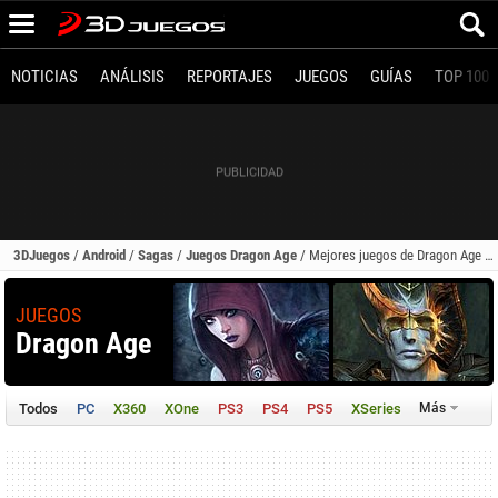
NOTICIAS
ANÁLISIS
REPORTAJES
JUEGOS
GUÍAS
TOP 100
3DJuegos
/
Android
/
Sagas
/
Juegos Dragon Age
/
Mejores juegos de Dragon Age para Android
JUEGOS
Dragon Age
Todos
PC
X360
XOne
PS3
PS4
PS5
XSeries
Más