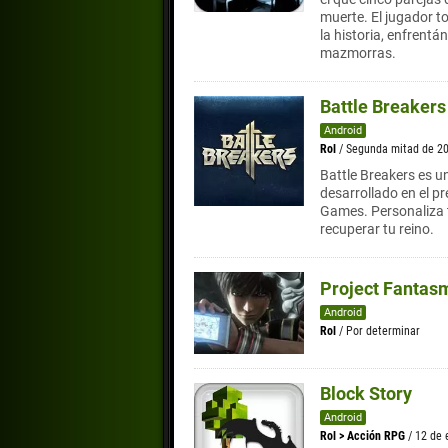
muerte. El jugador to
la historia, enfrent
mazmorras.
Battle Breakers
Android
Rol
/ Segunda mitad de 2
Battle Breakers es un
desarrollado en el p
Games. Personaliza 
recuperar tu reino.
Project Fantas
Android
Rol
/ Por determinar
Block Story
Android
Rol
>
Acción RPG
/ 12 de