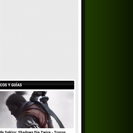
COS Y GUÍAS
de Sekiro: Shadows Die Twice - Trucos,