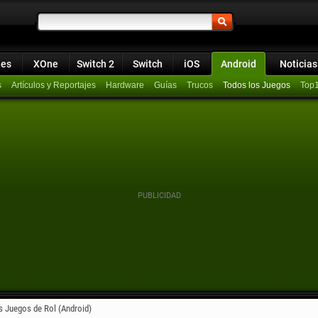
ies
XOne
Switch 2
Switch
iOS
Android
Noticias
s
Artículos y Reportajes
Hardware
Guías
Trucos
Todos los Juegos
Top
 Juegos de Rol (Android)