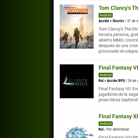
Tom Clancy's Th
Android
Acción
>
Shooter
/ 31 de 
Tom Clancy's The Div
tercera persona, gra
abierto MMO, concre
después de una crisi
provocado el colapso
Final Fantasy VI
Android
Rol
>
Acción RPG
/ 24 de
Final Fantasy VII: Ev
jugadores de la saga
jóven héroe Sephirot
Final Fantasy X
Android
Rol
/ Por determinar
Final Fantasy XIV M