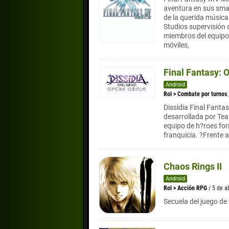
aventura en sus sma
de la querida música
Studios supervisión d
miembros del equipo 
móviles,
Final Fantasy:
Android
Rol
>
Combate por turnos
Dissidia Final Fanta
desarrollada por Tea
equipo de h?roes fo
franquicia. ?Frente a
Chaos Rings II
Android
Rol
>
Acción RPG
/ 5 de a
Secuela del juego de