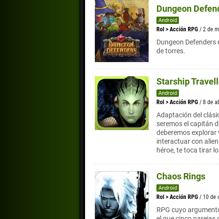
Dungeon Defen
Android
Rol
>
Acción RPG
/ 2 de 
Dungeon Defenders e
de torres.
Starship Travell
Android
Rol
>
Acción RPG
/ 8 de a
Adaptación del clás
seremos el capitán de
deberemos explorar 
interactuar con alien
héroe, te toca tirar l
Chaos Rings
Android
Rol
>
Acción RPG
/ 10 de
RPG cuyo argumento 
el que cinco parejas