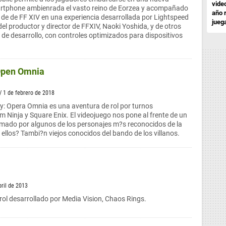
vide
rtphone ambienrada el vasto reino de Eorzea y acompañado
año 
 de de FF XIV en una experiencia desarrollada por Lightspeed
jueg
el productor y director de FFXIV, Naoki Yoshida, y de otros
de desarrollo, con controles optimizados para dispositivos
 Open Omnia
/ 1 de febrero de 2018
sy: Opera Omnia es una aventura de rol por turnos
m Ninja y Square Enix. El videojuego nos pone al frente de un
rmado por algunos de los personajes m?s reconocidos de la
 ellos? Tambi?n viejos conocidos del bando de los villanos.
bril de 2013
 rol desarrollado por Media Vision, Chaos Rings.