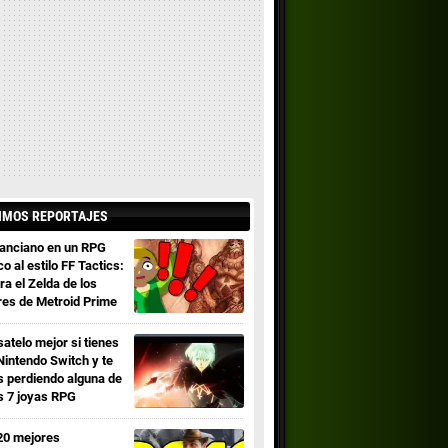
IMOS REPORTAJES
 anciano en un RPG
co al estilo FF Tactics:
ra el Zelda de los
res de Metroid Prime
satelo mejor si tienes
Nintendo Switch y te
s perdiendo alguna de
s 7 joyas RPG
20 mejores