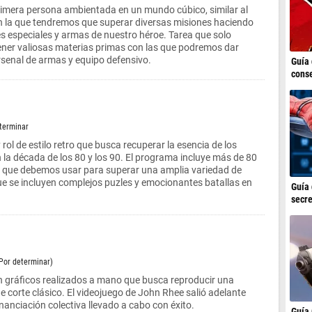
rimera persona ambientada en un mundo cúbico, similar al
en la que tendremos que superar diversas misiones haciendo
es especiales y armas de nuestro héroe. Tarea que solo
ener valiosas materias primas con las que podremos dar
senal de armas y equipo defensivo.
Guía 
conse
eterminar
rol de estilo retro que busca recuperar la esencia de los
 la década de los 80 y los 90. El programa incluye más de 80
as que debemos usar para superar una amplia variedad de
que se incluyen complejos puzles y emocionantes batallas en
Guía 
secre
(Por determinar)
n gráficos realizados a mano que busca reproducir una
e corte clásico. El videojuego de John Rhee salió adelante
nanciación colectiva llevado a cabo con éxito.
Guía 