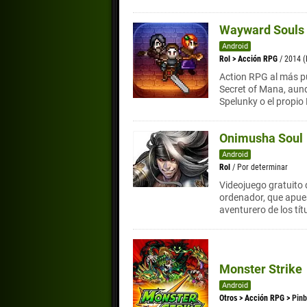
Wayward Souls
Android
Rol
>
Acción RPG
/ 2014 
Action RPG al más pu
Secret of Mana, aunq
Spelunky o el propio
Onimusha Soul
Android
Rol
/ Por determinar
Videojuego gratuito 
ordenador, que apues
aventurero de los tít
Monster Strike
Android
Otros
>
Acción RPG
>
Pinb