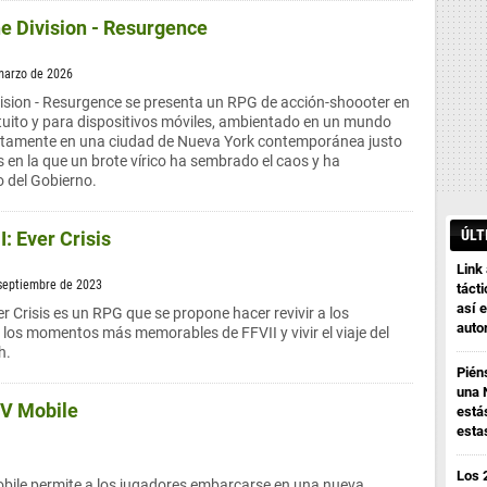
e Division - Resurgence
marzo de 2026
ision - Resurgence se presenta un RPG de acción-shoooter en
tuito y para dispositivos móviles, ambientado en un mundo
tamente en una ciudad de Nueva York contemporánea justo
s en la que un brote vírico ha sembrado el caos y ha
 del Gobierno.
ÚLT
I: Ever Crisis
Link
 septiembre de 2023
tácti
así e
er Crisis es un RPG que se propone hacer revivir a los
auto
 los momentos más memorables de FFVII y vivir el viaje del
h.
Pién
una 
IV Mobile
está
esta
Los 
obile permite a los jugadores embarcarse en una nueva