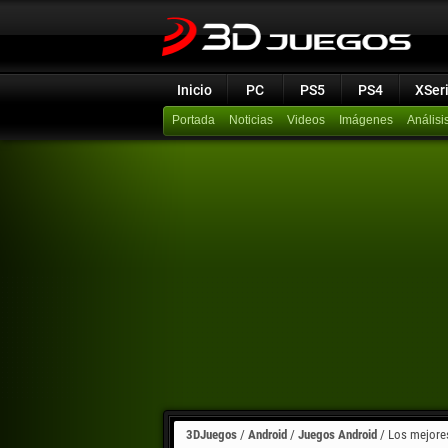
Inicio
PC
PS5
PS4
XSer
Portada
Noticias
Videos
Imágenes
Análisi
3DJuegos
/
Android
/
Juegos Android
/
Los mejores