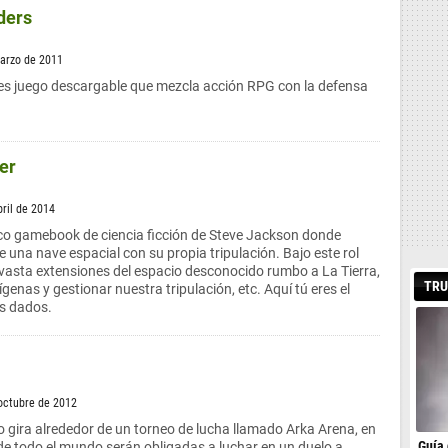
ders
marzo de 2011
s juego descargable que mezcla acción RPG con la defensa
er
bril de 2014
ico gamebook de ciencia ficción de Steve Jackson donde
 una nave espacial con su propia tripulación. Bajo este rol
vasta extensiones del espacio desconocido rumbo a La Tierra,
TRU
ígenas y gestionar nuestra tripulación, etc. Aquí tú eres el
os dados.
 octubre de 2012
gira alrededor de un torneo de lucha llamado Arka Arena, en
Guía 
 de todo el mundo serán obligadas a luchar en un duelo a