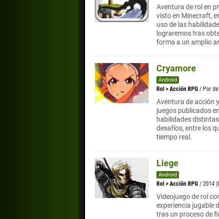
Aventura de rol en p
visto en Minecraft, 
uso de las habilidad
lograremos tras obt
forma a un amplio ar
Cryamore
Android
Rol
>
Acción RPG
/ Por d
Aventura de acción y 
juegos publicados en
habilidades distint
desafíos, entre los 
tiempo real.
Liege
Android
Rol
>
Acción RPG
/ 2014 
Videojuego de rol co
experiencia jugable d
tras un proceso de fi