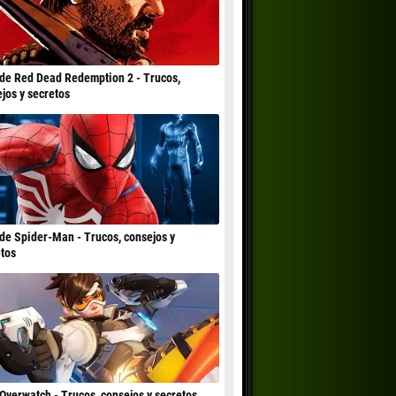
de Red Dead Redemption 2 - Trucos,
jos y secretos
de Spider-Man - Trucos, consejos y
tos
Overwatch - Trucos, consejos y secretos