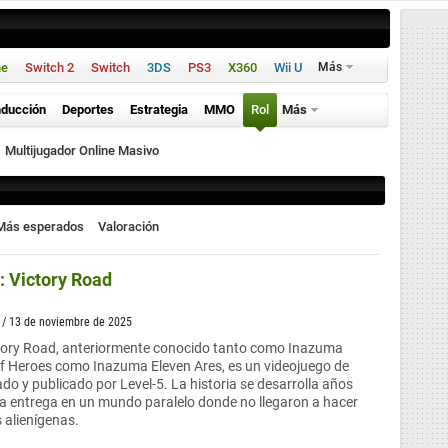
ne
Switch 2
Switch
3DS
PS3
X360
Wii U
Más
ducción
Deportes
Estrategia
MMO
Rol
Más
Multijugador Online Masivo
Más esperados
Valoración
: Victory Road
/ 13 de noviembre de 2025
tory Road, anteriormente conocido tanto como Inazuma
of Heroes como Inazuma Eleven Ares, es un videojuego de
lado y publicado por Level-5. La historia se desarrolla años
a entrega en un mundo paralelo donde no llegaron a hacer
 alienígenas.