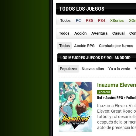
TODOS LOS JUEGOS
Todos
PC
PS5
PS4
XSeries
XO
Todos
Acción
Aventura
Casual
Con
Todos
Acción RPG
Combate por turnos
LOS MEJORES JUEGOS DE ROL ANDROID
Populares
Nuevas altas
Ya a la venta
Inazuma Eleven
Android
Rol
>
Acción RPG
>
Fútbol
Inazuma Eleven: Vic
Eleven: Great Road 
fútbol y rol desarrol
después de la primer
acto de presencia los