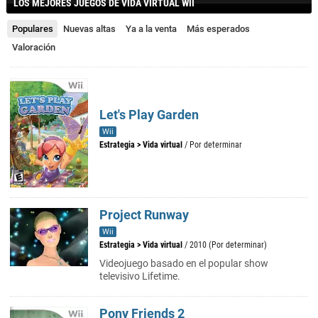
LOS MEJORES JUEGOS DE VIDA VIRTUAL WII
Populares
Nuevas altas
Ya a la venta
Más esperados
Valoración
Let's Play Garden
Wii
Estrategia
>
Vida virtual
/ Por determinar
Project Runway
Wii
Estrategia
>
Vida virtual
/ 2010 (Por determinar)
Videojuego basado en el popular show
televisivo Lifetime.
Pony Friends 2