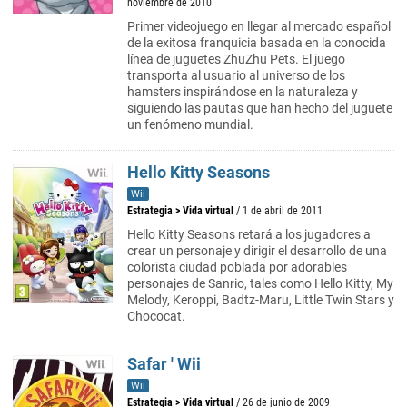
noviembre de 2010
Primer videojuego en llegar al mercado español
de la exitosa franquicia basada en la conocida
línea de juguetes ZhuZhu Pets. El juego
transporta al usuario al universo de los
hamsters inspirándose en la naturaleza y
siguiendo las pautas que han hecho del juguete
un fenómeno mundial.
Hello Kitty Seasons
Wii
Estrategia
>
Vida virtual
/ 1 de abril de 2011
Hello Kitty Seasons retará a los jugadores a
crear un personaje y dirigir el desarrollo de una
colorista ciudad poblada por adorables
personajes de Sanrio, tales como Hello Kitty, My
Melody, Keroppi, Badtz-Maru, Little Twin Stars y
Chococat.
Safar ' Wii
Wii
Estrategia
>
Vida virtual
/ 26 de junio de 2009