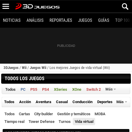
NOTICIAS
ANÁLISIS
REPORTAJES
JUEGOS
GUÍAS
TOP 100
3DJuegos
/
Wii
/
Juegos Wii
/
Los mejores Juegos de vida virtual (Wii)
TODOS LOS JUEGOS
Todos
PC
PS5
PS4
XSeries
XOne
Switch 2
Más
Todos
Acción
Aventura
Casual
Conducción
Deportes
Más
Todos
Cartas
City-builder
Gestión y temáticos
MOBA
Tiempo real
Tower Defense
Turnos
Vida virtual