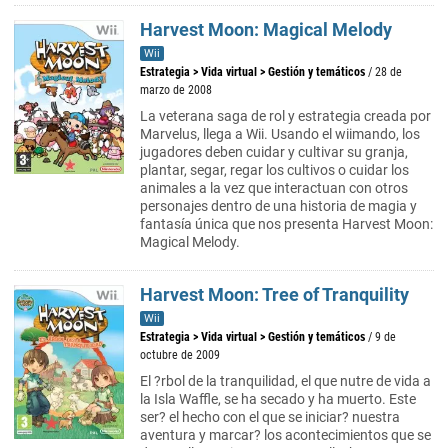
Harvest Moon: Magical Melody
Wii
Estrategia
>
Vida virtual
>
Gestión y temáticos
/ 28 de
marzo de 2008
La veterana saga de rol y estrategia creada por
Marvelus, llega a Wii. Usando el wiimando, los
jugadores deben cuidar y cultivar su granja,
plantar, segar, regar los cultivos o cuidar los
animales a la vez que interactuan con otros
personajes dentro de una historia de magia y
fantasía única que nos presenta Harvest Moon:
Magical Melody.
Harvest Moon: Tree of Tranquility
Wii
Estrategia
>
Vida virtual
>
Gestión y temáticos
/ 9 de
octubre de 2009
El ?rbol de la tranquilidad, el que nutre de vida a
la Isla Waffle, se ha secado y ha muerto. Este
ser? el hecho con el que se iniciar? nuestra
aventura y marcar? los acontecimientos que se