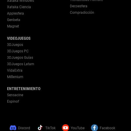
Xataka Windows
Decoesfera
Xataka Ciencia
Compradicción
Applesfera
Genbeta
Magnet
VIDEOJUEGOS
3DJuegos
3DJuegos PC
3DJuegos Guías
3DJuegos Latam
VidaExtra
Millenium
ENTRETENIMIENTO
Sensacine
Espinof
Discord
TikTok
YouTube
Facebook