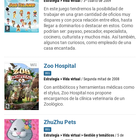
Estrategia
>
Vida virtual
/ 3º cuarto de 2009
En este juego tendremos la posibilidad de
trabajar en una gran cantidad de oficios muy
dispares y con poca relación entre ellos, hasta
llegar a dominarlos o destacar en estos. Como
podrían ser: payaso, pescador, especialista,
cocinero, culturista y muchos más. Así también,
algunos tan curiosos, como empleado de una
casa encantada.
Zoo Hospital
Wii
Estrategia
>
Vida virtual
/ Segunda mitad de 2008
Con antibióticos y herramientas médicas como
el stylus, Zoo Hospital nos propone
encargarnos de la clínica veterinaria de un
Zoológico.
ZhuZhu Pets
Wii
Estrategia
>
Vida virtual
>
Gestión y temáticos
/ 5 de