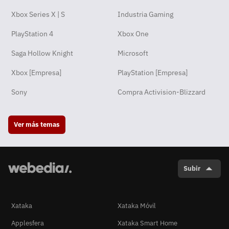
Xbox Series X | S
Industria Gaming
PlayStation 4
Xbox One
Saga Hollow Knight
Microsoft
Xbox [Empresa]
PlayStation [Empresa]
Sony
Compra Activision-Blizzard
Ver más temas
Subir
Xataka
Xataka Móvil
Applesfera
Xataka Smart Home