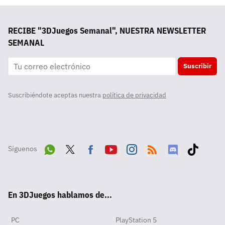
RECIBE "3DJuegos Semanal", NUESTRA NEWSLETTER
SEMANAL
Suscribir
Suscribiéndote aceptas nuestra
política de privacidad
Síguenos
Wha
Twit
Fac
Yout
Inst
RSS
Disc
Tikt
tsA
ter
ebo
ube
agra
ord
ok
En 3DJuegos hablamos de...
pp
ok
m
PC
PlayStation 5