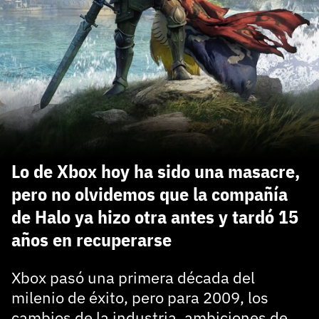
carácter inicial), pero no mayúsculas, espacios, tildes
¿Todavía no tienes cuenta?
o caracteres especiales.
He leído y acepto la
politica de privacidad y
Regístrate gratis
de participación
Registrarse en 3DJuegos
El inicio de sesión con Facebook ya no está
disponible, pero puedes seguir usando tu cuenta
de 3DJuegos:
Entra con Google
Lo de Xbox hoy ha sido una masacre,
Recupera tu acceso con Facebook
pero no olvidemos que la compañía
de Halo ya hizo otra antes y tardó 15
¿Ya tienes cuenta?
años en recuperarse
Entra en 3DJuegos
Xbox pasó una primera década del
milenio de éxito, pero para 2009, los
cambios de la industria, ambiciones de