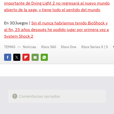
importante de Dying Light 2 no regresará al nuevo mundo
abierto de la saga, y tiene todo el sentido del mundo
En 3DJuegos |
Sin él nunca habríamos tenido BioShock y
al fin, 25 años después he podido jugar por primera vez a
System Shock 2
TEMAS
Noticias
Xbox 360
Xbox One
Xbox Series X | S
Facebook
Twitter
Flipboard
E-
Whatsapp
mail
Comentarios cerrados