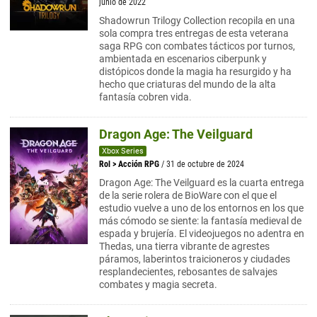
junio de 2022
Shadowrun Trilogy Collection recopila en una
sola compra tres entregas de esta veterana
saga RPG con combates tácticos por turnos,
ambientada en escenarios ciberpunk y
distópicos donde la magia ha resurgido y ha
hecho que criaturas del mundo de la alta
fantasía cobren vida.
Dragon Age: The Veilguard
Xbox Series
Rol
>
Acción RPG
/ 31 de octubre de 2024
Dragon Age: The Veilguard es la cuarta entrega
de la serie rolera de BioWare con el que el
estudio vuelve a uno de los entornos en los que
más cómodo se siente: la fantasía medieval de
espada y brujería. El videojuegos no adentra en
Thedas, una tierra vibrante de agrestes
páramos, laberintos traicioneros y ciudades
resplandecientes, rebosantes de salvajes
combates y magia secreta.