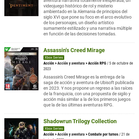
aventura narrativa totalmente inesperada, un
videojuego histórico de rol y misterio
ambientado en la Alemania de principios del
siglo XVI que pone su foco en el arco evolutivo
de los personajes, un diseño artístico
sumamente estilizado y una narrativa múltiple
en función de las decisiones tomadas.
Assassin's Creed Mirage
Xbox Series
Acción
>
Acción y aventura
>
Acción RPG
/ 5 de octubre de
2023
Assassin's Creed Mirage es la entrega de la
saga de acción y aventura de Ubisoft publicada
en 2023. Y nos propone un regreso a las raíces
de la franquicia, con una propuesta de sigilo y
acción más similar a la de los primeros juegos
que la de las últimas aventuras RPG.
Shadowrun Trilogy Collection
Xbox Series
Acción
>
Acción y aventura
>
Combate por turnos
/ 21 de