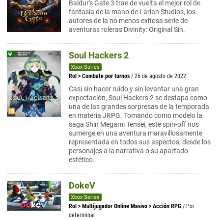
Baldur's Gate 3 trae de vuelta el mejor rol de
fantasía de la mano de Larian Studios, los
autores de la no menos exitosa serie de
aventuras roleras Divinity: Original Sin.
Soul Hackers 2
Xbox Series
Rol
>
Combate por turnos
/ 26 de agosto de 2022
Casi sin hacer ruido y sin levantar una gran
expectación, Soul Hackers 2 se destapa como
una de las grandes sorpresas de la temporada
en materia JRPG. Tomando como modelo la
saga Shin Megami Tensei, este spin-off nos
sumerge en una aventura maravillosamente
representada en todos sus aspectos, desde los
personajes a la narrativa o su apartado
estético.
DokeV
Xbox Series
Rol
>
Multijugador Online Masivo
>
Acción RPG
/ Por
determinar