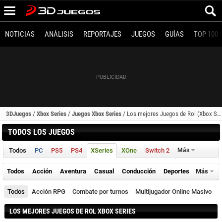
NOTICIAS
ANÁLISIS
REPORTAJES
JUEGOS
GUÍAS
TOP 100
3DJuegos
/
Xbox Series
/
Juegos Xbox Series
/
Los mejores Juegos de Rol (Xbox Series)
TODOS LOS JUEGOS
Todos
PC
PS5
PS4
XSeries
XOne
Switch 2
Más
Todos
Acción
Aventura
Casual
Conducción
Deportes
Más
Todos
Acción RPG
Combate por turnos
Multijugador Online Masivo
LOS MEJORES JUEGOS DE ROL XBOX SERIES