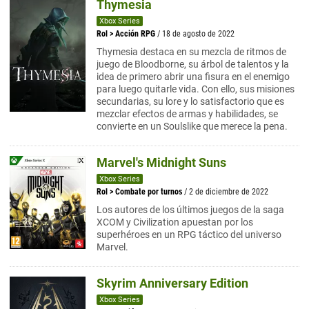
Thymesia
Xbox Series
Rol
>
Acción RPG
/ 18 de agosto de 2022
Thymesia destaca en su mezcla de ritmos de
juego de Bloodborne, su árbol de talentos y la
idea de primero abrir una fisura en el enemigo
para luego quitarle vida. Con ello, sus misiones
secundarias, su lore y lo satisfactorio que es
mezclar efectos de armas y habilidades, se
convierte en un Soulslike que merece la pena.
Marvel's Midnight Suns
Xbox Series
Rol
>
Combate por turnos
/ 2 de diciembre de 2022
Los autores de los últimos juegos de la saga
XCOM y Civilization apuestan por los
superhéroes en un RPG táctico del universo
Marvel.
Skyrim Anniversary Edition
Xbox Series