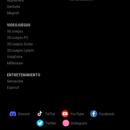
Applesfera
Genbeta
Magnet
VIDEOJUEGOS
3DJuegos
3DJuegos PC
3DJuegos Guías
3DJuegos Latam
VidaExtra
Millenium
ENTRETENIMIENTO
Sensacine
Espinof
Discord
TikTok
YouTube
Facebook
Twitter
Instagram