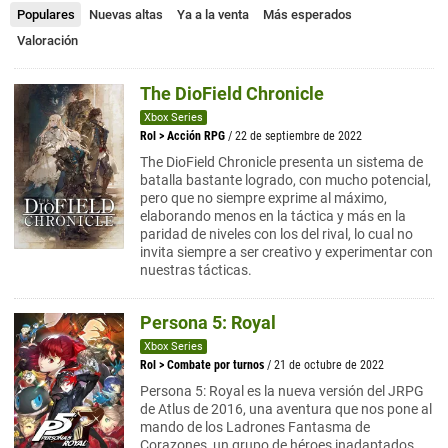
Populares
Nuevas altas
Ya a la venta
Más esperados
Valoración
The DioField Chronicle
Xbox Series
Rol
>
Acción RPG
/ 22 de septiembre de 2022
The DioField Chronicle presenta un sistema de
batalla bastante logrado, con mucho potencial,
pero que no siempre exprime al máximo,
elaborando menos en la táctica y más en la
paridad de niveles con los del rival, lo cual no
invita siempre a ser creativo y experimentar con
nuestras tácticas.
Persona 5: Royal
Xbox Series
Rol
>
Combate por turnos
/ 21 de octubre de 2022
Persona 5: Royal es la nueva versión del JRPG
de Atlus de 2016, una aventura que nos pone al
mando de los Ladrones Fantasma de
Corazones, un grupo de héroes inadaptados,