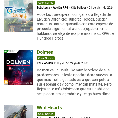
Xbox Series
Estrategia
>
Acción RPG
>
City-builder
/ 23 de abril de 2024
Aquellos que esperan con ganas la llegada de
Eiyuden Chronicle: Hundred Heroes, pueden
matar un tanto el gusanillo con esta especie de
precuela argumental, aunque jugablemente
hablando se aleja de esa premisa más JRPG de
Hundred Heroes.
Dolmen
Xbox Series
Rol
>
Acción RPG
/ 20 de mayo de 2022
Dolmen es un SoulsLike muy heredero de sus
predecesores. Intenta aportar ideas nuevas, la
que más me ha gustado es la que compete a
sus escenarios y cómo intentan matarte. Pero
flojea en lo más básico: en que su jugabilidad
sea placentera, agradable y tenga buen ritmo.
Wild Hearts
Xbox Series