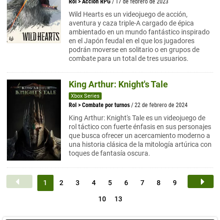
Rol
>
Acción RPG
/ 17 de febrero de 2023
Wild Hearts es un videojuego de acción,
aventura y caza triple-A cargado de épica
ambientado en un mundo fantástico inspirado
en el Japón feudal en el que los jugadores
podrán moverse en solitario o en grupos de
combate para un total de tres usuarios.
King Arthur: Knight's Tale
Xbox Series
Rol
>
Combate por turnos
/ 22 de febrero de 2024
King Arthur: Knight's Tale es un videojuego de
rol táctico con fuerte énfasis en sus personajes
que busca ofrecer un acercamiento moderno a
una historia clásica de la mitología artúrica con
toques de fantasía oscura.
1
2
3
4
5
6
7
8
9
10
13