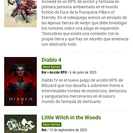
Avowed es un RPG de acción y fantasía en
primera persona ambientado en el mundo
ficticio de Eora de la franquicia Pillars of
Eternity. En el videojuego somos un enviado de
las lejanas tierras de Aedyr que debe investigar
los rumores sobre una plaga en expansión.
"Descubres que existe una conexión con la
propia tierra y que hay un secreto que amenaza
con destruirlo todo.
Diablo 4
Xbox Series
Rol
>
Acción RPG
/ 6 de junio de 2023
Diablo IV es el nuevo juego de acción RPG de
Blizzard que nos desafía a sobrevivir frente a
interminables hordas de monstruos, demonios
y sanguinarios mercenarios en el oscuro
mundo de fantasía de Santuario.
Little Witch in the Woods
Xbox Series
Rol
/ 15 de septiembre de 2025