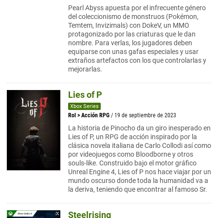
Pearl Abyss apuesta por el infrecuente género
del coleccionismo de monstruos (Pokémon,
Temtem, Invizimals) con DokeV, un MMO
protagonizado por las criaturas que le dan
nombre. Para verlas, los jugadores deben
equiparse con unas gafas especiales y usar
extraños artefactos con los que controlarlas y
mejorarlas.
Lies of P
Xbox Series
Rol
>
Acción RPG
/ 19 de septiembre de 2023
La historia de Pinocho da un giro inesperado en
Lies of P, un RPG de acción inspirado por la
clásica novela italiana de Carlo Collodi así como
por videojuegos como Bloodborne y otros
souls-like. Construido bajo el motor gráfico
Unreal Engine 4, Lies of P nos hace viajar por un
mundo oscurso donde toda la humanidad va a
la deriva, teniendo que encontrar al famoso Sr.
Steelrising