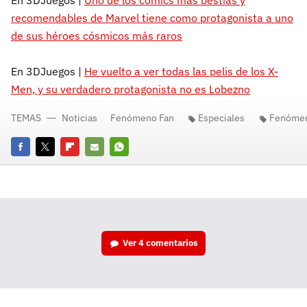
En 3DJuegos |
Uno de los cómics más bestias y
recomendables de Marvel tiene como protagonista a uno
de sus héroes cósmicos más raros
En 3DJuegos |
He vuelto a ver todas las pelis de los X-
Men, y su verdadero protagonista no es Lobezno
TEMAS
Noticias
Fenómeno Fan
Especiales
Fenómen
Facebook
Twitter
Flipboard
E-
Whatsapp
mail
Ver
4 comentarios