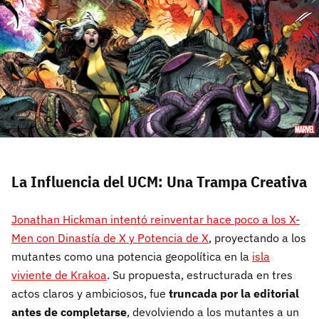
La Influencia del UCM: Una Trampa Creativa
Jonathan Hickman intentó reinventar hace poco a los X-
Men con Dinastía de X y Potencia de X
, proyectando a los
mutantes como una potencia geopolítica en la
isla
viviente de Krakoa
. Su propuesta, estructurada en tres
actos claros y ambiciosos, fue
truncada por la editorial
antes de completarse
, devolviendo a los mutantes a un