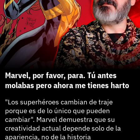
carácter inicial), pero no mayúsculas, espacios, tildes
¿Todavía no tienes cuenta?
o caracteres especiales.
He leído y acepto la
politica de privacidad y
Regístrate gratis
de participación
Registrarse en 3DJuegos
El inicio de sesión con Facebook ya no está
disponible, pero puedes seguir usando tu cuenta
de 3DJuegos:
Entra con Google
Marvel, por favor, para. Tú antes
Recupera tu acceso con Facebook
molabas pero ahora me tienes harto
"Los superhéroes cambian de traje
¿Ya tienes cuenta?
porque es de lo único que pueden
cambiar". Marvel demuestra que su
Entra en 3DJuegos
creatividad actual depende solo de la
apariencia, no de la historia