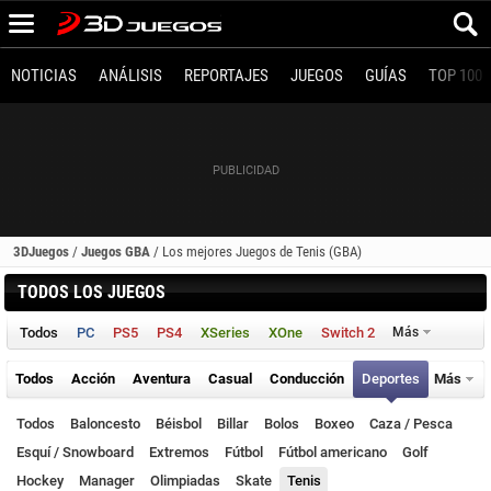
NOTICIAS
ANÁLISIS
REPORTAJES
JUEGOS
GUÍAS
TOP 100
3DJuegos
/
Juegos GBA
/
Los mejores Juegos de Tenis (GBA)
TODOS LOS JUEGOS
Todos
PC
PS5
PS4
XSeries
XOne
Switch 2
Más
Todos
Acción
Aventura
Casual
Conducción
Deportes
Más
Todos
Baloncesto
Béisbol
Billar
Bolos
Boxeo
Caza / Pesca
Esquí / Snowboard
Extremos
Fútbol
Fútbol americano
Golf
Hockey
Manager
Olimpiadas
Skate
Tenis