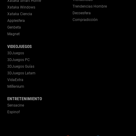
Xataka Smart Home
Trendencias Hombre
Xataka Windows
Decoesfera
Xataka Ciencia
Compradicción
Applesfera
Genbeta
Magnet
VIDEOJUEGOS
3DJuegos
3DJuegos PC
3DJuegos Guías
3DJuegos Latam
VidaExtra
Millenium
ENTRETENIMIENTO
Sensacine
Espinof