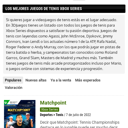
LOS MEJORES JUEGOS DE TENIS XBOX SERIES
Si quieres jugar a videojuegos de tenis estás en el lugar adecuado.
En 3DJuegos tienes un listado con todos los juegos de tenis para
Xbox Series dispuestos a satisfacer tu pasión deportiva. Juegos de
tenis con leyendas como Agassi, John McEnroe, Djokovic, Jimmy
Connors, Ivan Lendl o los actuales número 1 de la ATP, Rafa Nadal,
Roger Federer o Andy Murray, con los que podrás jugar en pistas de
tierra batida o hierba, y campeonatos tan conocidos como Roland
Garros, Grand Slam, Masters de Madrid y muchos más. También
tienes juegos de tenis más arcade protagonizados incluso por Mario,
o juegos online con sistemas de experiencia y progresión.
Populares
Nuevas altas
Ya a la venta
Más esperados
Valoración
Matchpoint
Xbox Series
Deportes
>
Tenis
/ 7 de julio de 2022
Decir que Matchpoint: Tennis Championships
destaca en lo jugable puede ser mucho decir,