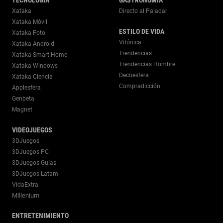
Xataka
Directo al Paladar
Xataka Móvil
ESTILO DE VIDA
Xataka Foto
Vitónica
Xataka Android
Trendencias
Xataka Smart Home
Trendencias Hombre
Xataka Windows
Decoesfera
Xataka Ciencia
Compradicción
Applesfera
Genbeta
Magnet
VIDEOJUEGOS
3DJuegos
3DJuegos PC
3DJuegos Guías
3DJuegos Latam
VidaExtra
Millenium
ENTRETENIMIENTO