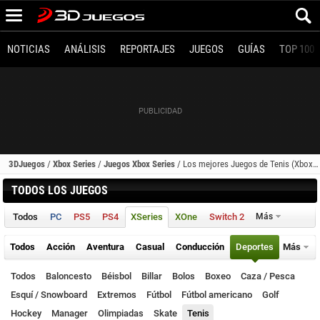
NOTICIAS
ANÁLISIS
REPORTAJES
JUEGOS
GUÍAS
TOP 100
3DJuegos
/
Xbox Series
/
Juegos Xbox Series
/
Los mejores Juegos de Tenis (Xbox Series)
TODOS LOS JUEGOS
Todos
PC
PS5
PS4
XSeries
XOne
Switch 2
Más
Todos
Acción
Aventura
Casual
Conducción
Deportes
Más
Todos
Baloncesto
Béisbol
Billar
Bolos
Boxeo
Caza / Pesca
Esquí / Snowboard
Extremos
Fútbol
Fútbol americano
Golf
Hockey
Manager
Olimpiadas
Skate
Tenis