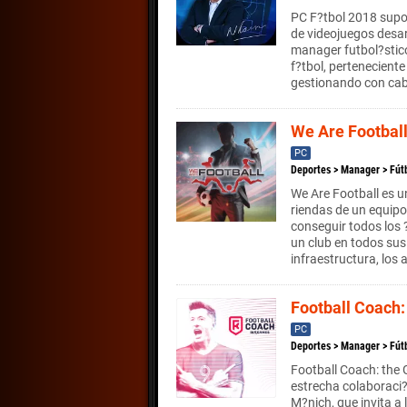
PC F?tbol 2018 supon
de videojuegos desar
manager futbol?stico
f?tbol, perteneciente
gestionando con cab
We Are Footbal
PC
Deportes
>
Manager
>
Fút
We Are Football es u
riendas de un equip
conseguir todos los 
un club en todos sus 
infraestructura, los
Football Coach
PC
Deportes
>
Manager
>
Fút
Football Coach: the 
estrecha colaboraci?
M?nich, que invita a