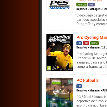
Android
iOS
Deportes
>
Manager
>
Fút
Videojuego de gesti
partidos especiales,
fotografías y caracte
Pro Cycling Ma
PC
PS4
XOne
Deportes
>
Manager
/ 28 
Pro Cycling Manager 
France 2018. Anima al
a una escuadra a lo
como la francesa o 
PC Fútbol 8
PC
Deportes
>
Manager
>
Fút
PC Fútbol 8 busca tr
deportiva de fútbol 
espíritu clásico. En