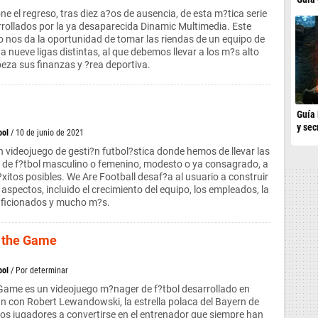
e el regreso, tras diez a?os de ausencia, de esta m?tica serie
rollados por la ya desaparecida Dinamic Multimedia. Este
 nos da la oportunidad de tomar las riendas de un equipo de
 a nueve ligas distintas, al que debemos llevar a los m?s alto
eza sus finanzas y ?rea deportiva.
l
Guía 
y sec
bol
/ 10 de junio de 2021
n videojuego de gesti?n futbol?stica donde hemos de llevar las
o de f?tbol masculino o femenino, modesto o ya consagrado, a
?xitos posibles. We Are Football desaf?a al usuario a construir
aspectos, incluido el crecimiento del equipo, los empleados, la
 aficionados y mucho m?s.
: the Game
bol
/ Por determinar
Game es un videojuego m?nager de f?tbol desarrollado en
n con Robert Lewandowski, la estrella polaca del Bayern de
 los jugadores a convertirse en el entrenador que siempre han