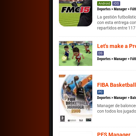
Android
iOS
Deportes
>
Manager
>
Fút
La gestión futbolíst
con esta entrega co
repartidos entre 117 
Let's make a Pr
DS
Deportes
>
Manager
>
Fút
FIBA Basketbal
PC
Deportes
>
Manager
>
Bal
Manager de baloncesto
con todos los jugado
PES Manager