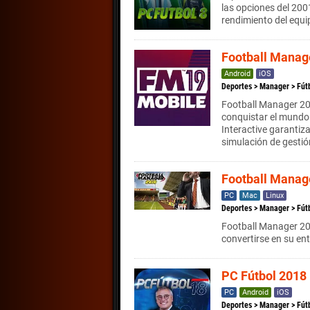
las opciones del 200
rendimiento del equi
Football Manag
Android
iOS
Deportes
>
Manager
>
Fút
Football Manager 201
conquistar el mundo 
Interactive garantiz
simulación de gestió
Football Manag
PC
Mac
Linux
Deportes
>
Manager
>
Fút
Football Manager 20
convertirse en su en
PC Fútbol 2018
PC
Android
iOS
Deportes
>
Manager
>
Fút