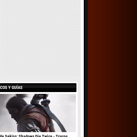
COS Y GUÍAS
de Sekiro: Shadows Die Twice - Trucos,