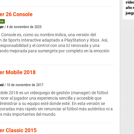
vide
año 
jueg
er 26 Console
ne
er
/ 4 de noviembre de 2025
Console es, como su nombre indica, una versión del
n de Sports Interactive adaptado a PlayStation y Xbox. Así,
responsabilidad y el control con una IU renovada y una
ando mejorada para sumergirte por completo en la emoción
er Mobile 2018
bol
/ 10 de noviembre de 2017
bile 2018 es un videojuego de gestión (manager) de fútbol
ecer al jugador una experiencia sencilla y accesible que
dministrar a su equipo esté donde esté. En esta versión se
oradas más rápido sin renunciar al fútbol más auténtico ni a
res más importantes del mundo.
er Classic 2015