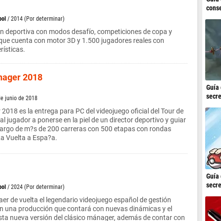
conse
bol
/ 2014 (Por determinar)
ón deportiva con modos desafío, competiciones de copa y
 que cuenta con motor 3D y 1.500 jugadores reales con
rísticas.
nager 2018
Guía 
secre
de junio de 2018
2018 es la entrega para PC del videojuego oficial del Tour de
 jugador a ponerse en la piel de un director deportivo y guiar
 largo de m?s de 200 carreras con 500 etapas con rondas
La Vuelta a Espa?a.
Guía 
secre
bol
/ 2024 (Por determinar)
aer de vuelta el legendario videojuego español de gestión
en una producción que contará con nuevas dinámicas y el
 esta nueva versión del clásico mánager, además de contar con