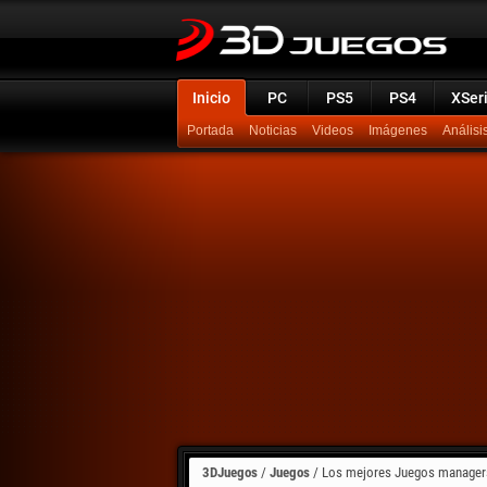
Inicio
PC
PS5
PS4
XSer
Portada
Noticias
Videos
Imágenes
Análisi
3DJuegos
/
Juegos
/
Los mejores Juegos manager