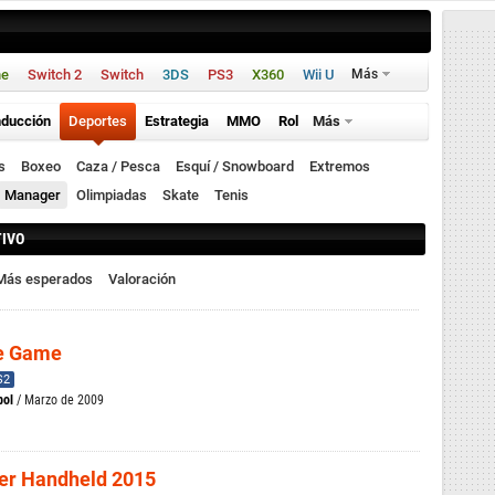
ne
Switch 2
Switch
3DS
PS3
X360
Wii U
Más
ducción
Deportes
Estrategia
MMO
Rol
Más
s
Boxeo
Caza / Pesca
Esquí / Snowboard
Extremos
Manager
Olimpiadas
Skate
Tenis
TIVO
Más esperados
Valoración
he Game
S2
bol
/ Marzo de 2009
er Handheld 2015