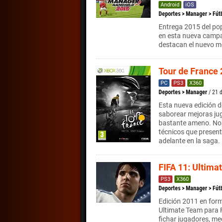
Android
iOS
Deportes
>
Manager
>
Fút
Entrega 2015 del pop
en esta nueva campa
destacan el nuevo mo
Tour de France
PC
PS3
X360
Deportes
>
Manager
/ 21 
Esta nueva edición de
saborear mejoras jug
bastante ameno. No 
técnicos que presen
adelante en la saga.
FIFA 11: Ultima
PS3
X360
Deportes
>
Manager
>
Fút
Edición 2011 en for
Ultimate Team para 
fichar jugadores, me