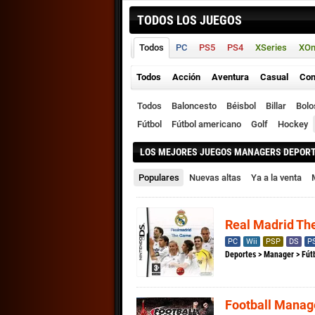
TODOS LOS JUEGOS
Todos
PC
PS5
PS4
XSeries
XO
Todos
Acción
Aventura
Casual
Con
Todos
Baloncesto
Béisbol
Billar
Bolo
Fútbol
Fútbol americano
Golf
Hockey
LOS MEJORES JUEGOS MANAGERS DEPOR
Populares
Nuevas altas
Ya a la venta
Real Madrid T
PC
Wii
PSP
DS
P
Deportes
>
Manager
>
Fút
Football Manag