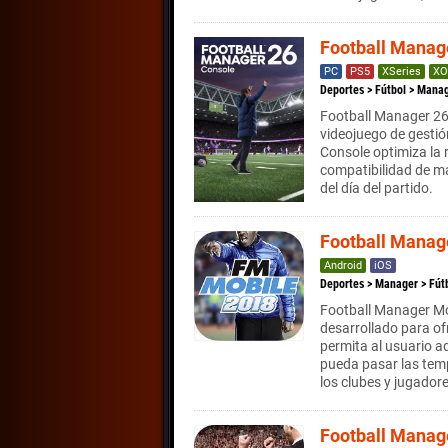
Football Manag
PC
PS5
XSeries
XO
Deportes
>
Fútbol
>
Manag
Football Manager 26 
videojuego de gestió
Console optimiza la 
compatibilidad de m
del día del partido.
Football Manag
Android
iOS
Deportes
>
Manager
>
Fút
Football Manager Mo
desarrollado para ofr
permita al usuario a
pueda pasar las temp
los clubes y jugado
Football Manag