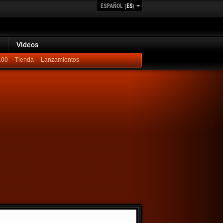
ESPAÑOL (
ES
)
Videos
100
Lanzamientos