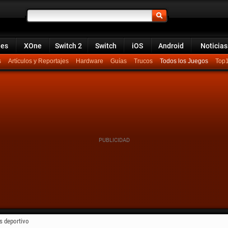
ies
XOne
Switch 2
Switch
iOS
Android
Noticias
s
Artículos y Reportajes
Hardware
Guías
Trucos
Todos los Juegos
Top
s deportivo