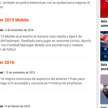
1, también se podrá interactuar con la ciudad para mejorar el
po.
er 2019 Mobile
Guía 
conse
bol
/ 2 de noviembre de 2018
9 Mobile se presenta la manera más rápida y ligera de
del balompié. Diseñado para jugar en sesiones cortas, Sports
a con Football Manager Mobile una asombrosa y realista
n de fútbol.
er 2016
Guía 
secre
bol
/ 13 de noviembre de 2015
16 mejora montones de aspectos del anterior t?tulo para
trega m?s accesible y cercana en t?rminos de interfaces.
bol
/ 9 de febrero de 2018
Guía 