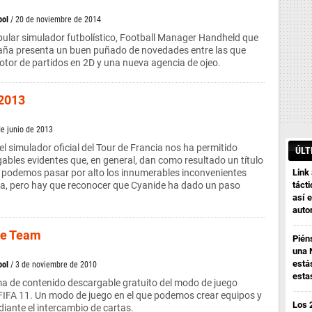
bol
/ 20 de noviembre de 2014
ular simulador futbolístico, Football Manager Handheld que
ña presenta un buen puñado de novedades entre las que
tor de partidos en 2D y una nueva agencia de ojeo.
 2013
de junio de 2013
l simulador oficial del Tour de Francia nos ha permitido
ÚLT
ables evidentes que, en general, dan como resultado un título
podemos pasar por alto los innumerables inconvenientes
Link
ta, pero hay que reconocer que Cyanide ha dado un paso
tácti
así e
auto
te Team
Pién
una 
está
bol
/ 3 de noviembre de 2010
esta
ma de contenido descargable gratuito del modo de juego
FIFA 11. Un modo de juego en el que podemos crear equipos y
Los 
diante el intercambio de cartas.