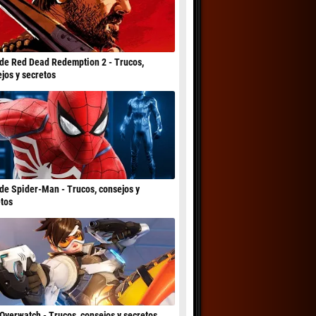
de Red Dead Redemption 2 - Trucos,
jos y secretos
de Spider-Man - Trucos, consejos y
tos
Overwatch - Trucos, consejos y secretos