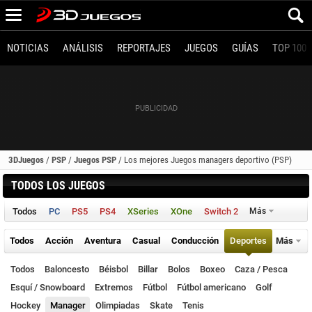
NOTICIAS
ANÁLISIS
REPORTAJES
JUEGOS
GUÍAS
TOP 100
3DJuegos
/
PSP
/
Juegos PSP
/
Los mejores Juegos managers deportivo (PSP)
TODOS LOS JUEGOS
Todos
PC
PS5
PS4
XSeries
XOne
Switch 2
Más
Todos
Acción
Aventura
Casual
Conducción
Deportes
Más
Todos
Baloncesto
Béisbol
Billar
Bolos
Boxeo
Caza / Pesca
Esquí / Snowboard
Extremos
Fútbol
Fútbol americano
Golf
Hockey
Manager
Olimpiadas
Skate
Tenis