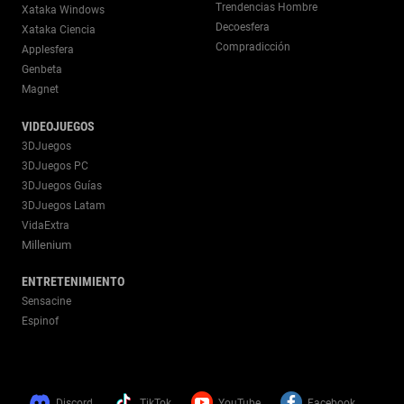
Trendencias Hombre
Xataka Windows
Decoesfera
Xataka Ciencia
Compradicción
Applesfera
Genbeta
Magnet
VIDEOJUEGOS
3DJuegos
3DJuegos PC
3DJuegos Guías
3DJuegos Latam
VidaExtra
Millenium
ENTRETENIMIENTO
Sensacine
Espinof
Discord
TikTok
YouTube
Facebook