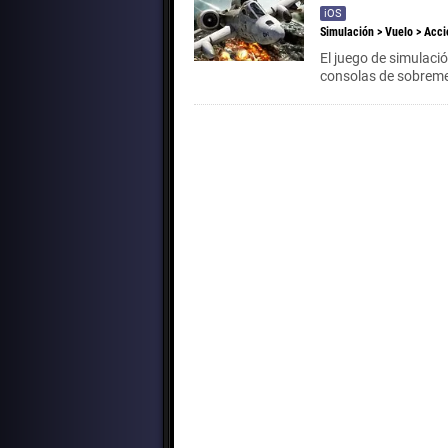
iOS
Simulación
>
Vuelo
>
Acci
El juego de simulaci
consolas de sobreme