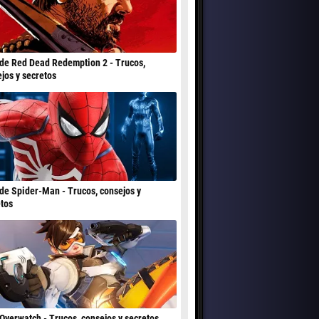
de Red Dead Redemption 2 - Trucos,
jos y secretos
de Spider-Man - Trucos, consejos y
tos
Overwatch - Trucos, consejos y secretos