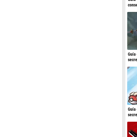
conse
Guía 
secre
Guía 
secre