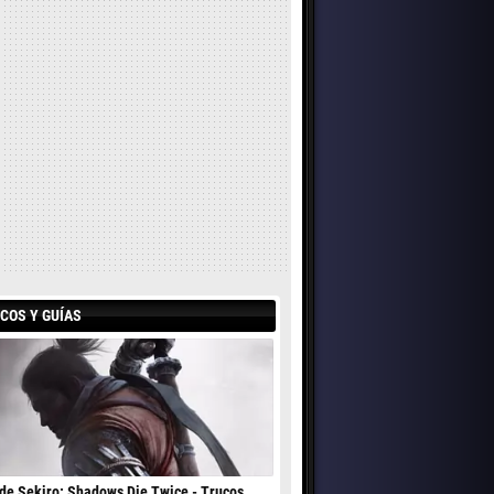
COS Y GUÍAS
de Sekiro: Shadows Die Twice - Trucos,