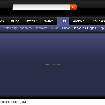
ies
XOne
Switch 2
Switch
iOS
Android
Noticias
s
Artículos y Reportajes
Hardware
Guías
Trucos
Todos los Juegos
Top
dores de acción (iOS)