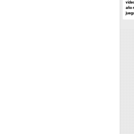
vide
año 
jueg