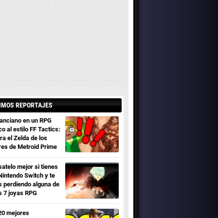
IMOS REPORTAJES
 anciano en un RPG
co al estilo FF Tactics:
ra el Zelda de los
res de Metroid Prime
satelo mejor si tienes
Nintendo Switch y te
s perdiendo alguna de
s 7 joyas RPG
20 mejores