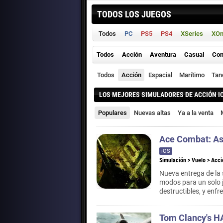
TODOS LOS JUEGOS
Todos
PC
PS5
PS4
XSeries
XO
Todos
Acción
Aventura
Casual
Con
Todos
Acción
Espacial
Marítimo
Tan
LOS MEJORES SIMULADORES DE ACCIÓN I
Populares
Nuevas altas
Ya a la venta
Ace Combat: As
iOS
Simulación
>
Vuelo
>
Acci
Nueva entrega de la
modos para un solo j
destructibles, y enf
Tom Clancy's 