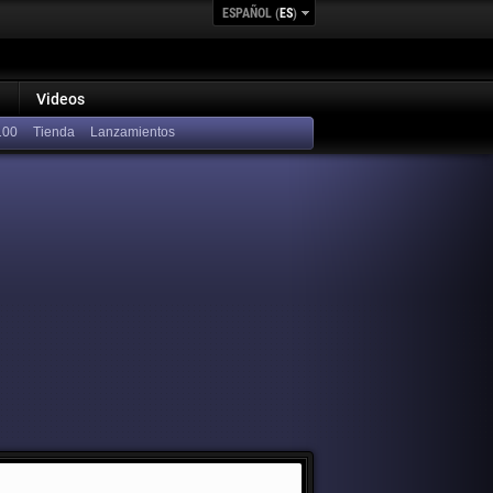
ESPAÑOL (
ES
)
Videos
100
Lanzamientos