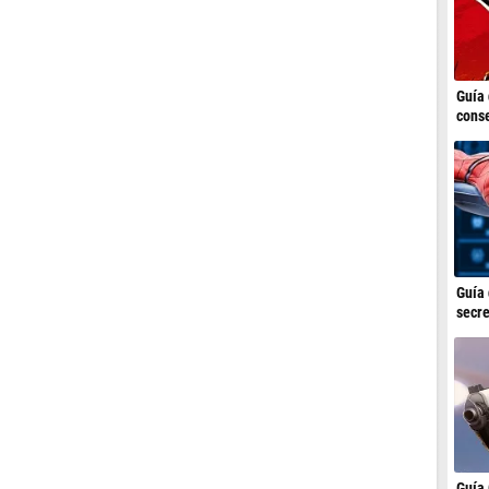
Guía 
conse
Guía 
secre
Guía 