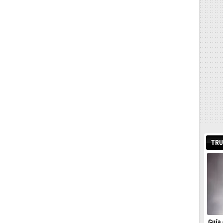
TRU
Guía 