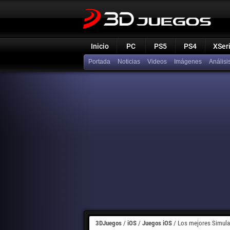
Inicio
PC
PS5
PS4
XSer
Portada
Noticias
Videos
Imágenes
Análisi
3DJuegos
/
iOS
/
Juegos iOS
/
Los mejores Simula