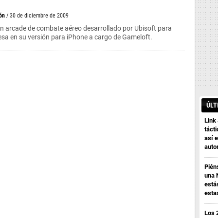
ón
/ 30 de diciembre de 2009
ón arcade de combate aéreo desarrollado por Ubisoft para
sa en su versión para iPhone a cargo de Gameloft.
ÚLT
Link
tácti
así e
auto
Pién
una 
está
esta
Los 