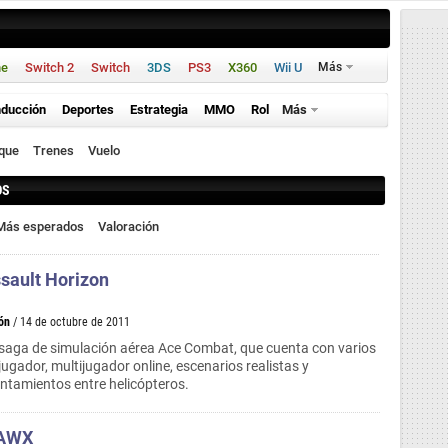
ne
Switch 2
Switch
3DS
PS3
X360
Wii U
Más
ducción
Deportes
Estrategia
MMO
Rol
Más
que
Trenes
Vuelo
OS
Más esperados
Valoración
sault Horizon
ón
/ 14 de octubre de 2011
 saga de simulación aérea Ace Combat, que cuenta con varios
ugador, multijugador online, escenarios realistas y
rentamientos entre helicópteros.
HAWX