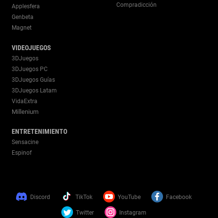
Compradicción
Applesfera
Genbeta
Magnet
VIDEOJUEGOS
3DJuegos
3DJuegos PC
3DJuegos Guías
3DJuegos Latam
VidaExtra
Millenium
ENTRETENIMIENTO
Sensacine
Espinof
Discord
TikTok
YouTube
Facebook
Twitter
Instagram