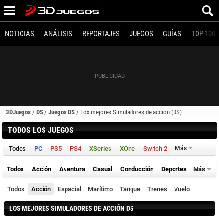
NOTICIAS
ANÁLISIS
REPORTAJES
JUEGOS
GUÍAS
TOP 100
3DJuegos
/
DS
/
Juegos DS
/
Los mejores Simuladores de acción (DS)
TODOS LOS JUEGOS
Todos
PC
PS5
PS4
XSeries
XOne
Switch 2
Más
Todos
Acción
Aventura
Casual
Conducción
Deportes
Más
Todos
Acción
Espacial
Marítimo
Tanque
Trenes
Vuelo
LOS MEJORES SIMULADORES DE ACCIÓN DS