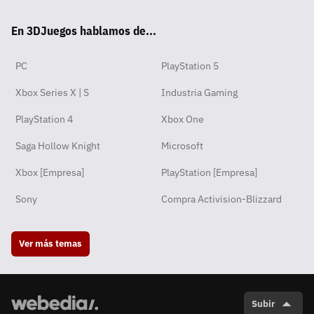
tsA
ter
ebo
ube
agra
ord
ok
En 3DJuegos hablamos de...
pp
ok
m
PC
PlayStation 5
Xbox Series X | S
Industria Gaming
PlayStation 4
Xbox One
Saga Hollow Knight
Microsoft
Xbox [Empresa]
PlayStation [Empresa]
Sony
Compra Activision-Blizzard
Ver más temas
Subir