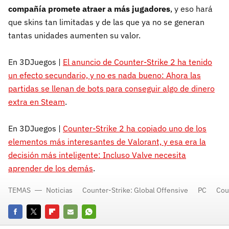
compañía promete atraer a más jugadores
, y eso hará
que skins tan limitadas y de las que ya no se generan
tantas unidades aumenten su valor.
En 3DJuegos |
El anuncio de Counter-Strike 2 ha tenido
un efecto secundario, y no es nada bueno: Ahora las
partidas se llenan de bots para conseguir algo de dinero
extra en Steam
.
En 3DJuegos |
Counter-Strike 2 ha copiado uno de los
elementos más interesantes de Valorant, y esa era la
decisión más inteligente: Incluso Valve necesita
aprender de los demás
.
TEMAS
Noticias
Counter-Strike: Global Offensive
PC
Cou
Facebook
Twitter
Flipboard
E-
Whatsapp