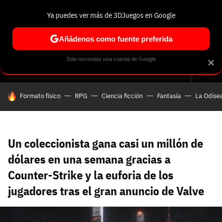
Ya puedes ver más de 3DJuegos en Google
Volver
Entra en 3DJuegos
Regístrate en 3DJuegos
Recuperar contraseña
Añádenos como fuente preferida
Correo electrónico
Correo electrónico
Correo electrónico
Te enviaremos un correo electrónico con un
Solo necesitas una cuenta de Google
×
Análisis
Guías y trucos
Trivia
Selección
Tech
Seri
enlace para recuperar tu contraseña:
Buscar
Correo electrónico asociado a tu cuenta de
HOY SE HABLA DE
Formato físico
RPG
Ciencia ficción
Fantasía
La Odise
Facebook:
Contraseña
Contraseña
(mínimo 6 caracteres)
Cancelar
Recuperar contraseña
Repetir contraseña
Recuperar contraseña
Recuperar contraseña
Iniciar sesión
Un coleccionista gana casi un millón de
dólares en una semana gracias a
Counter-Strike y la euforia de los
Nombre de usuario
jugadores tras el gran anuncio de Valve
Entra con Google
Se usa para la dirección de tu página de usuario.
Piénsalo bien porque no podrás cambiarlo. Mínimo 3
caracteres, se pueden usar números (no como