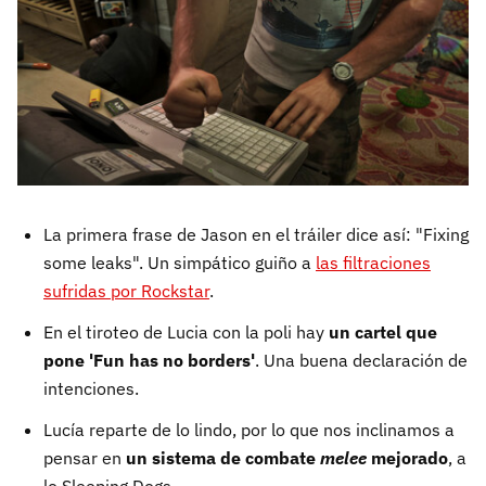
La primera frase de Jason en el tráiler dice así: "Fixing
some leaks". Un simpático guiño a
las filtraciones
sufridas por Rockstar
.
En el tiroteo de Lucia con la poli hay
un cartel que
pone 'Fun has no borders'
. Una buena declaración de
intenciones.
Lucía reparte de lo lindo, por lo que nos inclinamos a
pensar en
un sistema de combate
melee
mejorado
, a
lo Sleeping Dogs.