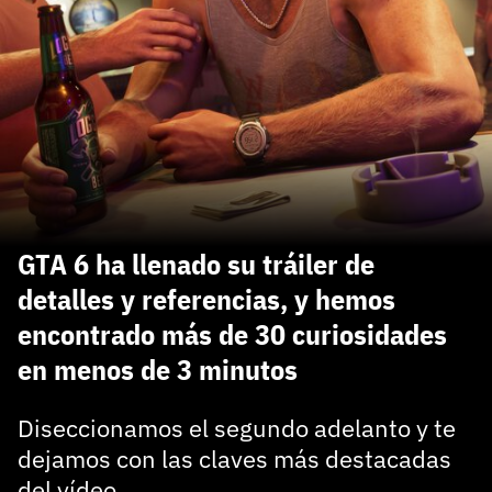
carácter inicial), pero no mayúsculas, espacios, tildes
¿Todavía no tienes cuenta?
o caracteres especiales.
He leído y acepto la
politica de privacidad y
Regístrate gratis
de participación
Registrarse en 3DJuegos
El inicio de sesión con Facebook ya no está
disponible, pero puedes seguir usando tu cuenta
de 3DJuegos:
Entra con Google
GTA 6 ha llenado su tráiler de
Recupera tu acceso con Facebook
detalles y referencias, y hemos
encontrado más de 30 curiosidades
¿Ya tienes cuenta?
en menos de 3 minutos
Entra en 3DJuegos
Diseccionamos el segundo adelanto y te
dejamos con las claves más destacadas
del vídeo