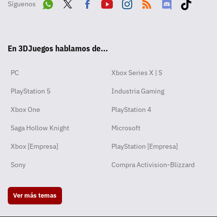
Síguenos
Wha
Twit
Fac
Yout
Inst
RSS
Disc
Tikt
tsA
ter
ebo
ube
agra
ord
ok
En 3DJuegos hablamos de...
pp
ok
m
PC
Xbox Series X | S
PlayStation 5
Industria Gaming
Xbox One
PlayStation 4
Saga Hollow Knight
Microsoft
Xbox [Empresa]
PlayStation [Empresa]
Sony
Compra Activision-Blizzard
Ver más temas